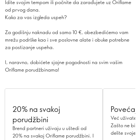
Idite svojim tempom ili počnite da zarađujete uz Oriflame
od prvog dana.
Kako za vas izgleda uspeh?
Za godišnju naknadu od samo 10 €, obezbedićemo vam
mrežu podrške kao i sve poslovne alate i obuke potrebne
za postizanje uspeha.
I, naravno, dobićete sjajne pogodnosti na svim vašim
Oriflame porudžbinama!
20% na svakoj
Povećajt
porudžbini
Već uživate u
Zašto ne bist
Brend partneri uživaju u uštedi od
delite svoje 
20% na svakoj Oriflame porudžbini. I