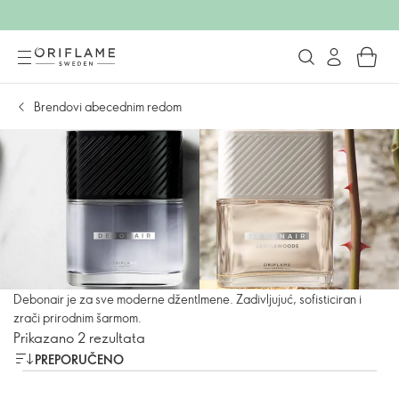
Brendovi abecednim redom
Debonair je za sve moderne džentlmene. Zadivljujuć, sofisticiran i
zrači prirodnim šarmom.
Prikazano 2 rezultata
PREPORUČENO