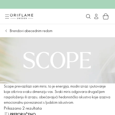
Brendovi abecednim redom
Scope prevazilazi sam miris; to je energija, modni izraz i putovanje
koje otkriva svaku dimenziju vas. Svaki miris odgovara drugačijem
raspoloženju ili izrazu, obećavajući hedonističko iskustvo koje izaziva
emocionalnu povezanost s ljudskim iskustvom.
Prikazano 2 rezultata
PREPORUČENO