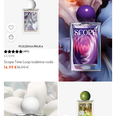
POSLEDNJA PRILIKA
(
483
)
SCOPE
Scope Time Loop toaletna voda
14,99 €
18,99 €