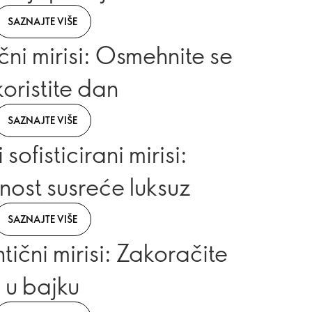
SAZNAJTE VIŠE
čni mirisi: Osmehnite se
skoristite dan
SAZNAJTE VIŠE
 sofisticirani mirisi:
nost susreće luksuz
SAZNAJTE VIŠE
tični mirisi: Zakoračite
u bajku