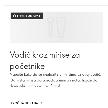
ČLANCI O MIRISIMA
Vodič kroz mirise za
početnike
Naučite kako da se snalazite u mirisima uz ovaj vodič.
Od vrsta mirisa do porodica mirisa i nota, hajde da
demistifikujemo svet parfema!
PROČITAJTE SADA