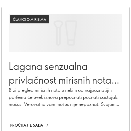
ČLANCI O MIRISIMA
Lagana senzualna
privlačnost mirisnih nota
mošusa
Brzi pregled mirisnih nota u nekim od najpoznatijih
parfema će uvek iznova prepoznati poznati sastojak:
mošus. Verovatno vam mošus nije nepoznat. Svojom
senzualnom privlačnošću mošusne note imaju
tendenciju da privlače poput magneta – da ne
spominjemo beskrajne komplimente i pitanja koji
PROČITAJTE SADA