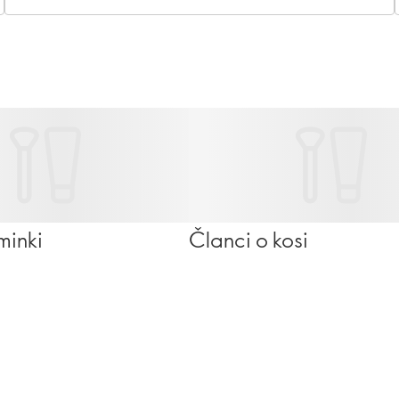
parfem imate.
minki
Članci o kosi