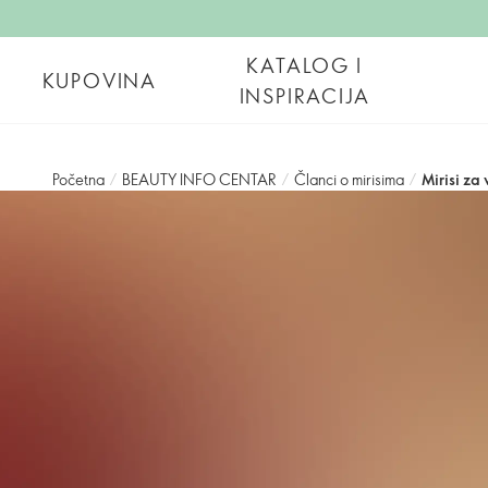
KATALOG I
KUPOVINA
INSPIRACIJA
Početna
/
BEAUTY INFO CENTAR
/
Članci o mirisima
/
Mirisi za