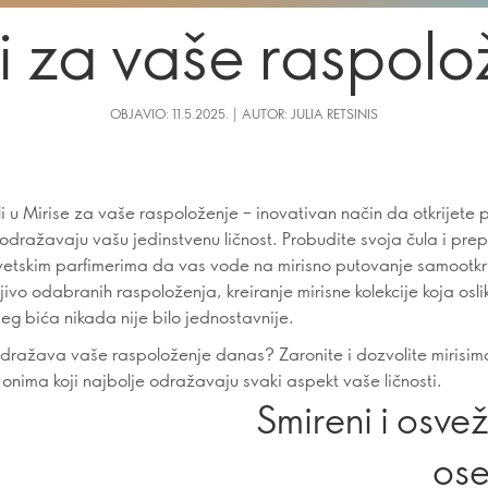
si za vaše raspolo
OBJAVIO: 11.5.2025. | AUTOR: JULIA RETSINIS
i u Mirise za vaše raspoloženje – inovativan način da otkrijete
 odražavaju vašu jedinstvenu ličnost. Probudite svoja čula i prep
etskim parfimerima da vas vode na mirisno putovanje samootkr
ivo odabranih raspoloženja, kreiranje mirisne kolekcije koja osl
eg bića nikada nije bilo jednostavnije.
 odražava vaše raspoloženje danas? Zaronite i dozvolite mirisi
onima koji najbolje odražavaju svaki aspekt vaše ličnosti.
Smireni i osvež
ose