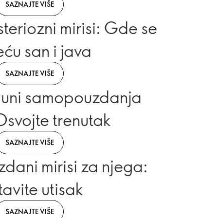
SAZNAJTE VIŠE
steriozni mirisi: Gde se
eću san i java
SAZNAJTE VIŠE
puni samopouzdanja
 Osvojte trenutak
SAZNAJTE VIŠE
zdani mirisi za njega:
avite utisak
SAZNAJTE VIŠE