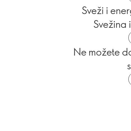
Sveži i ener
Svežina i
Ne možete da 
s