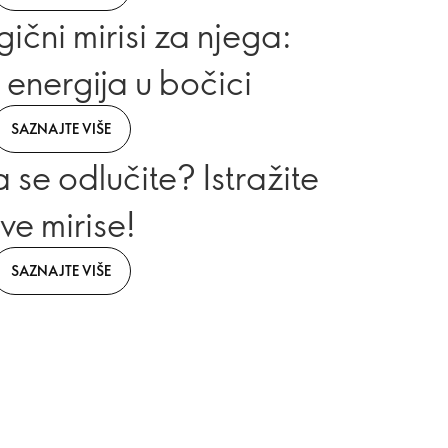
gični mirisi za njega:
 energija u bočici
SAZNAJTE VIŠE
se odlučite? Istražite
ve mirise!
SAZNAJTE VIŠE