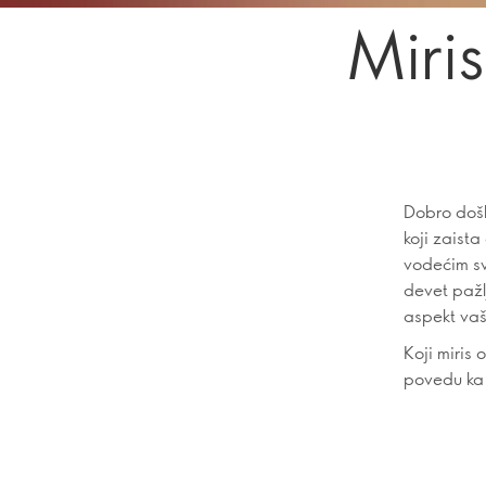
Miri
Dobro došl
koji zaista
vodećim sv
devet pažlj
aspekt vaš
Koji miris
povedu ka 