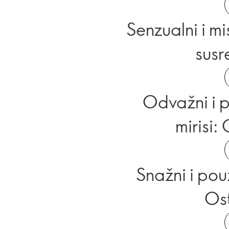
Senzualni i mi
susr
Odvažni i 
mirisi:
Snažni i pou
Ost