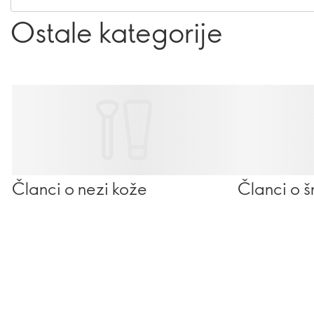
Ostale kategorije
Članci o nezi kože
Članci o š