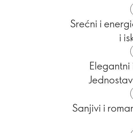
Srećni i energi
i i
Elegantni i
Jednostav
Sanjivi i roman