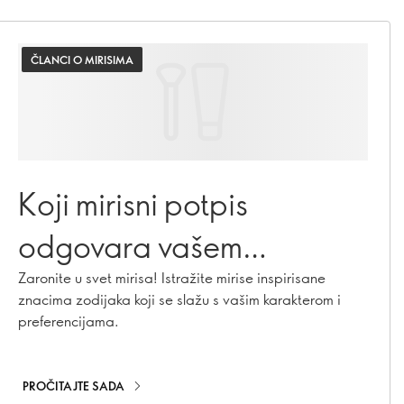
ČLANCI O MIRISIMA
Koji mirisni potpis
odgovara vašem
horoskopskom znaku?
Zaronite u svet mirisa! Istražite mirise inspirisane
znacima zodijaka koji se slažu s vašim karakterom i
preferencijama.
PROČITAJTE SADA