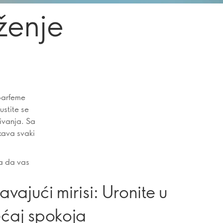
ženje
 parfeme
ustite se
ivanja. Sa
ikava svaki
ma da vas
avajući mirisi: Uronite u
ćaj spokoja