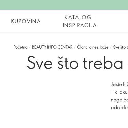
KATALOG I
KUPOVINA
INSPIRACIJA
Početna
/
BEAUTY INFO CENTAR
/
Članci o nezi kože
/
Sve što 
Sve što treba
Jeste li
TikToku
nege će 
određen