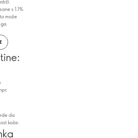
adrži
sane s 1.1%
sto može
e ga
E
tine:
e
npr.
vrde da
vost kože.
nka