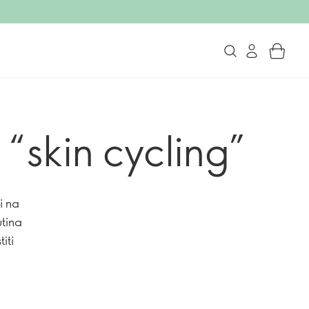
“skin cycling”
i na
utina
iti