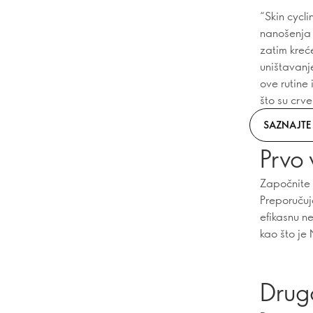
“Skin cycli
nanošenja 
zatim kreć
uništavanj
ove rutine
što su crven
SAZNAJTE 
Prvo 
Započnite 
Preporučuj
efikasnu n
kao što je
Drugo