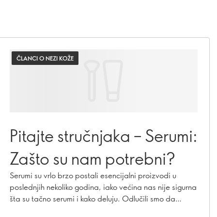
ČLANCI O NEZI KOŽE
Pitajte stručnjaka – Serumi:
Zašto su nam potrebni?
Serumi su vrlo brzo postali esencijalni proizvodi u
poslednjih nekoliko godina, iako većina nas nije sigurna
šta su tačno serumi i kako deluju. Odlučili smo da
porazgovaramo sa stručnjakom za negu kože i