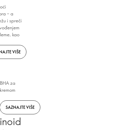
noći
ora – a
žu i spreči
rovođenjem
bleme, kao
NAJTE VIŠE
g
i BHA za
m kremom
SAZNAJTE VIŠE
tinoid