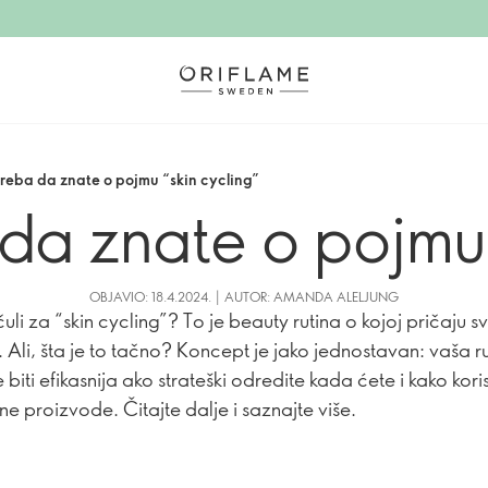
treba da znate o pojmu “skin cycling”
 da znate o pojmu 
OBJAVIO: 18.4.2024. | AUTOR: AMANDA ALELJUNG
 čuli za “skin cycling”? To je beauty rutina o kojoj pričaju sv
. Ali, šta je to tačno? Koncept je jako jednostavan: vaša r
biti efikasnija ako strateški odredite kada ćete i kako korist
e proizvode. Čitajte dalje i saznajte više.