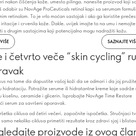
ri nakon čišćenja kože, umesto pilinga, nanesite proizvod koji s
aš odabir su NovAge ProCeuticals retinol kapi sa serumom formuli
nim retinolom. To je vrlo moćan sastojak i ako ga koristite preče
iritacije i crvenila kože. Dakle, uvijek imajte to na umu i nemojt
i s drugim sastojcima koji potencijalno mogu nadražiti kožu.
VIŠE
SAZNAJTE VIŠ
 i četvrto veče “skin cycling” ru
ravak
kus na tome da dopustite vašoj koži da se odmori i da joj pružit
 hidrataciju. Potražite serume ili hidratantne kreme koje sadrže 
u kiselinu, ceramide i glicerin. Isprobajte NovAge Time Restore
jući serum za savršeni oporavak.
šetka ciklusa od četiri večeri, započnite ispočetka. Stručnjaci t
samo nekoliko ciklusa primetiti rezultate kroz zdravi sjaj i blista
gledajte proizvode iz ovog čla