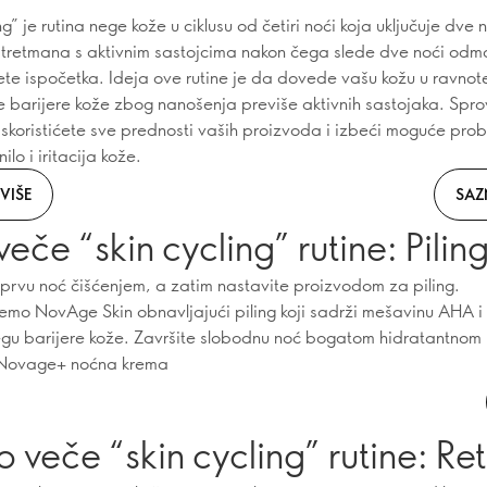
ng” je rutina nege kože u ciklusu od četiri noći koja uključuje dve 
tretmana s aktivnim sastojcima nakon čega slede dve noći odm
ete ispočetka. Ideja ove rutine je da dovede vašu kožu u ravnote
e barijere kože zbog nanošenja previše aktivnih sastojaka. Sp
 iskoristićete sve prednosti vaših proizvoda i izbeći moguće pro
ilo i iritacija kože.
VIŠE
SAZ
veče “skin cycling” rutine: Pilin
prvu noć čišćenjem, a zatim nastavite proizvodom za piling.
emo NovAge Skin obnavljajući piling koji sadrži mešavinu AHA 
egu barijere kože. Završite slobodnu noć bogatom hidratantno
 Novage+ noćna krema
 veče “skin cycling” rutine: Re