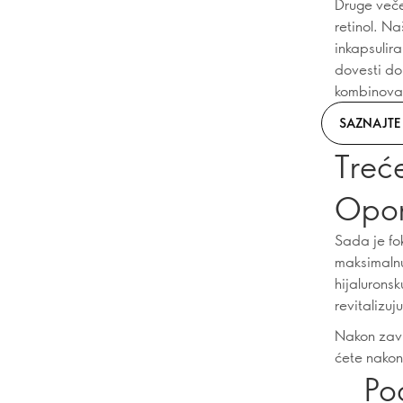
Druge veče
retinol. N
inkapsulira
dovesti do 
kombinovat
SAZNAJTE 
Treće
Opo
Sada je fo
maksimalnu
hijaluronsk
revitalizu
Nakon zavr
ćete nakon 
Po