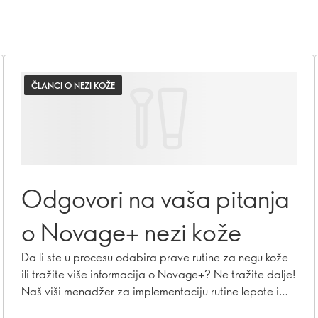
ČLANCI O NEZI KOŽE
Odgovori na vaša pitanja
o Novage+ nezi kože
Da li ste u procesu odabira prave rutine za negu kože
ili tražite više informacija o Novage+? Ne tražite dalje!
Naš viši menadžer za implementaciju rutine lepote i
vrhunski stručnjak za negu kože, Caroline Charpentier,