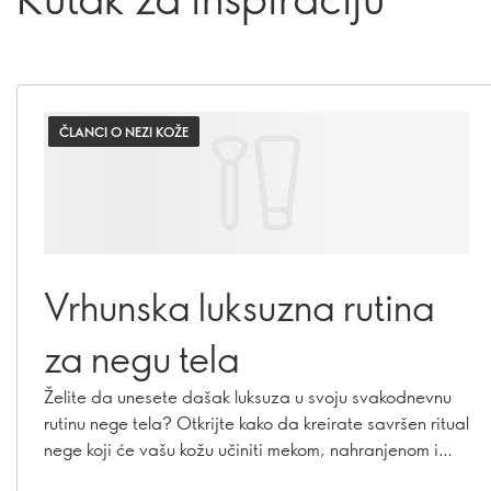
ČLANCI O NEZI KOŽE
Vrhunska luksuzna rutina
za negu tela
Želite da unesete dašak luksuza u svoju svakodnevnu
rutinu nege tela? Otkrijte kako da kreirate savršen ritual
nege koji će vašu kožu učiniti mekom, nahranjenom i
negovanom. Uz pažljivo odabrane proizvode i nekoliko