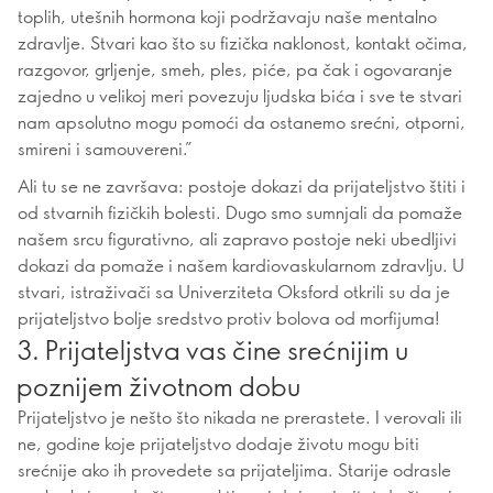
toplih, utešnih hormona koji podržavaju naše mentalno
zdravlje. Stvari kao što su fizička naklonost, kontakt očima,
razgovor, grljenje, smeh, ples, piće, pa čak i ogovaranje
zajedno u velikoj meri povezuju ljudska bića i sve te stvari
nam apsolutno mogu pomoći da ostanemo srećni, otporni,
smireni i samouvereni.”
Ali tu se ne završava: postoje dokazi da prijateljstvo štiti i
od stvarnih fizičkih bolesti. Dugo smo sumnjali da pomaže
našem srcu figurativno, ali zapravo postoje neki ubedljivi
dokazi da pomaže i našem kardiovaskularnom zdravlju. U
stvari, istraživači sa Univerziteta Oksford otkrili su da je
prijateljstvo bolje sredstvo protiv bolova od morfijuma!
3. Prijateljstva vas čine srećnijim u
poznijem životnom dobu
Prijateljstvo je nešto što nikada ne prerastete. I verovali ili
ne, godine koje prijateljstvo dodaje životu mogu biti
srećnije ako ih provedete sa prijateljima. Starije odrasle