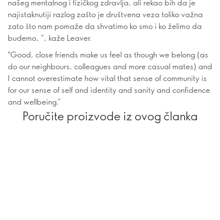
našeg mentalnog i fizičkog zdravlja, ali rekao bih da je
najistaknutiji razlog zašto je društvena veza toliko važna
zato što nam pomaže da shvatimo ko smo i ko želimo da
budemo, “, kaže Leaver.
"Good, close friends make us feel as though we belong (as
do our neighbours, colleagues and more casual mates) and
I cannot overestimate how vital that sense of community is
for our sense of self and identity and sanity and confidence
and wellbeing.”
Poručite proizvode iz ovog članka