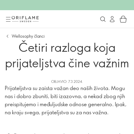
Wellosophy članci
Četiri razloga koja
prijateljstva čine važnim
OBJAVIO: 7.3.2024.
Prijateljstva su zaista važan deo naših života. Mogu
nas i dobro zbuniti, biti izazovna, a nekad zbog njih
preispitujemo i međuljudske odnose generalno. Ipak,
na kraju svega, prijateljstva su za nas važna.