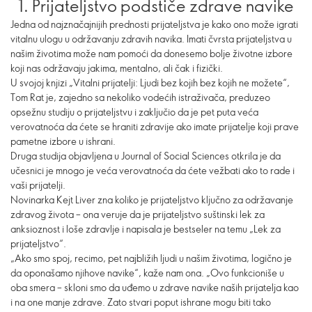
1. Prijateljstvo podstiče zdrave navike
Jedna od najznačajnijih prednosti prijateljstva je kako ono može igrati
vitalnu ulogu u održavanju zdravih navika. Imati čvrsta prijateljstva u
našim životima može nam pomoći da donesemo bolje životne izbore
koji nas održavaju jakima, mentalno, ali čak i fizički.
U svojoj knjizi „Vitalni prijatelji: Ljudi bez kojih bez kojih ne možete“,
Tom Rat je, zajedno sa nekoliko vodećih istraživača, preduzeo
opsežnu studiju o prijateljstvu i zaključio da je pet puta veća
verovatnoća da ćete se hraniti zdravije ako imate prijatelje koji prave
pametne izbore u ishrani.
Druga studija objavljena u Journal of Social Sciences otkrila je da
učesnici je mnogo je veća verovatnoća da ćete vežbati ako to rade i
vaši prijatelji.
Novinarka Kejt Liver zna koliko je prijateljstvo ključno za održavanje
zdravog života – ona veruje da je prijateljstvo suštinski lek za
anksioznost i loše zdravlje i napisala je bestseler na temu „Lek za
prijateljstvo“.
„Ako smo spoj, recimo, pet najbližih ljudi u našim životima, logično je
da oponašamo njihove navike“, kaže nam ona. „Ovo funkcioniše u
oba smera – skloni smo da uđemo u zdrave navike naših prijatelja kao
i na one manje zdrave. Zato stvari poput ishrane mogu biti tako