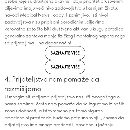
osobe koje su društveno aktivne i daju prioritet društvenim
ciljevima imaju veći nivo zadovoljstva u kasnijem životu,
navodi Medical News Today. I zanimljivo, isti nivoi
zadovoljstva nisu pripisani porodičnim „ciljevima“ –
verovatno zato što biti društveno aktivan u krugu porodice
generalno zahteva manje fizičkog i mentalnog napora nego
sa prijateljima – na dobar način!
SAZNAJTE VIŠE
SAZNAJTE VIŠE
4. Prijateljstvo nam pomaže da
razmišljamo
U mnogim situacijama prijateljstvo nas uči mnogo toga o
nama samima, često nam pomaže da se izguramo iz naših
zona udobnosti, a istovremeno pružamo siguran
emocionalni prostor da budemo potpuno svoji. „Znamo da
prijateljstvo ima mnogo prednosti, posebno u jačanju