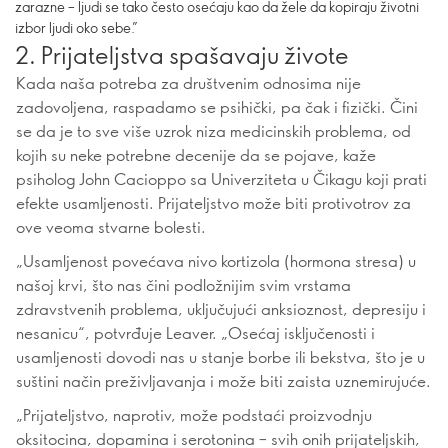
zarazne – ljudi se tako često osećaju kao da žele da kopiraju životni
izbor ljudi oko sebe.”
2. Prijateljstva spašavaju živote
Kada naša potreba za društvenim odnosima nije
zadovoljena, raspadamo se psihički, pa čak i fizički. Čini
se da je to sve više uzrok niza medicinskih problema, od
kojih su neke potrebne decenije da se pojave, kaže
psiholog John Cacioppo sa Univerziteta u Čikagu koji prati
efekte usamljenosti. Prijateljstvo može biti protivotrov za
ove veoma stvarne bolesti.
„Usamljenost povećava nivo kortizola (hormona stresa) u
našoj krvi, što nas čini podložnijim svim vrstama
zdravstvenih problema, uključujući anksioznost, depresiju i
nesanicu“, potvrđuje Leaver. „Osećaj isključenosti i
usamljenosti dovodi nas u stanje borbe ili bekstva, što je u
suštini način preživljavanja i može biti zaista uznemirujuće.
„Prijateljstvo, naprotiv, može podstaći proizvodnju
oksitocina, dopamina i serotonina – svih onih prijateljskih,