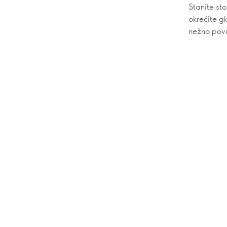
Stanite st
okrećite g
nežno povuc