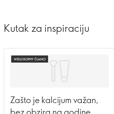
Kutak za inspiraciju
WELLOSOPHY ČLANCI
Zašto je kalcijum važan,
bez obzira na godine