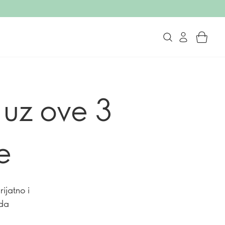
 uz ove 3
e
ijatno i
 da