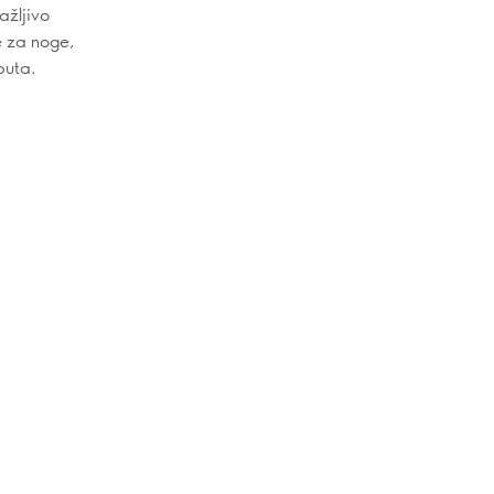
ažljivo
e za noge,
puta.