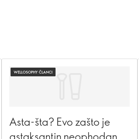
WELLOSOPHY ČLANCI
Asta-šta? Evo zašto je
astaksantin neophodan