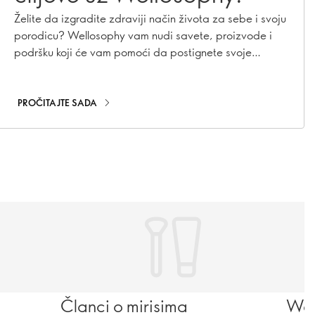
Želite da izgradite zdraviji način života za sebe i svoju
porodicu? Wellosophy vam nudi savete, proizvode i
podršku koji će vam pomoći da postignete svoje
ciljeve!
PROČITAJTE SADA
Članci o mirisima
Wel