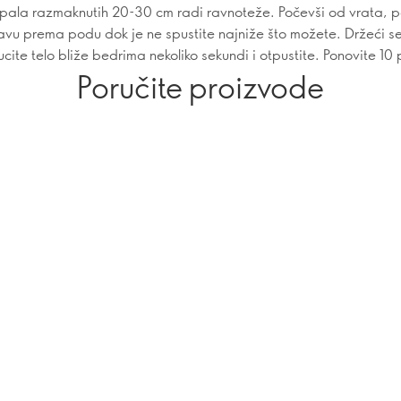
opala razmaknutih 20-30 cm radi ravnoteže. Počevši od vrata, p
lavu prema podu dok je ne spustite najniže što možete. Držeći s
ite telo bliže bedrima nekoliko sekundi i otpustite. Ponovite 10 
Poručite proizvode