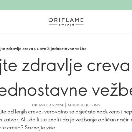
ajte zdravlje creva uz ove 3 jednostavne vežbe
jte zdravlje creva
jednostavne vežb
OBJAVIO: 3.5.2024. | AUTOR: JULIE GUNN
ite od lenjih creva, verovatno se osjećate naduveno i nepr
 zatvor. Ali, da li ste znali i da je vežbanje odličan način
te creva? Saznajte više.