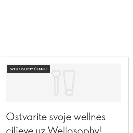
WELLOSOPHY ČLANCI
Ostvarite svoje wellnes
ciljeve uz Wellosophy!