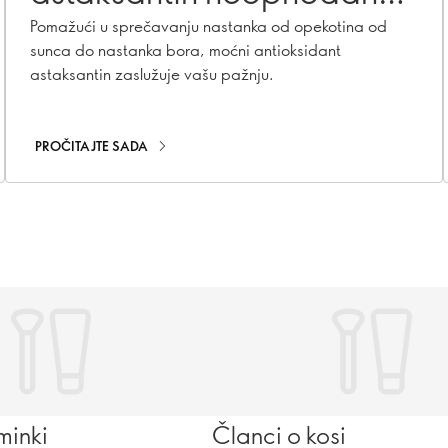
za zdravu kožu
Pomažući u sprečavanju nastanka od opekotina od
sunca do nastanka bora, moćni antioksidant
astaksantin zaslužuje vašu pažnju.
PROČITAJTE SADA
minki
Članci o kosi