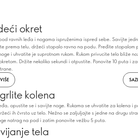
deći okret
pod ravnih leđa i nogama ispruženima ispred sebe. Savijte jedn
te prema telu, držeći stopalo ravno na podu. Pređite stopalom 
oge i uhvatite je suprotnom rukom. Rukom privucite telo bliže no
kretom. Držite nekoliko sekundi i otpustite. Ponovite 10 puta i za
trane.
VIŠE
SAZ
grlite kolena
eđa, opustite se i savijte noge. Rukama se uhvatite za kolena i pr
žeći ih čvrsto uz telo. Nežno se zaljuljajte s jedne na drugu str
oge natrag na pod i zatim ponovite vežbu 5 puta.
vijanje tela