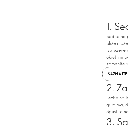
1. Se
Sedite na 
bliže može
ispružene n
okretnim po
zamenite s
SAZNAJTE 
2. Za
Lezite na l
grudima, dr
Spustite n
3. Sa