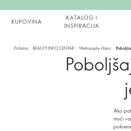
KATALOG I
KUPOVINA
INSPIRACIJA
Početna
/
BEAUTY INFO CENTAR
/
Wellosophy članci
/
Poboljš
Poboljša
Ako pat
muči vas
pokrene