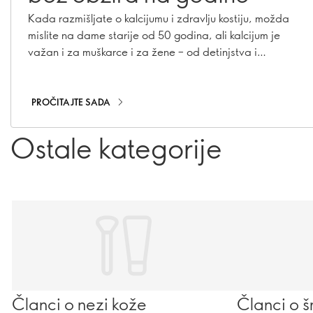
Kada razmišljate o kalcijumu i zdravlju kostiju, možda
mislite na dame starije od 50 godina, ali kalcijum je
važan i za muškarce i za žene – od detinjstva i
adolescencije, pa sve do odraslog doba. Saznajte
zašto je kalcijum važan u svakom uzrastu i kako možete
da budete sigurni da ga vi, i oni koje volite, dobijate
PROČITAJTE SADA
dovoljno.
Ostale kategorije
Članci o nezi kože
Članci o š