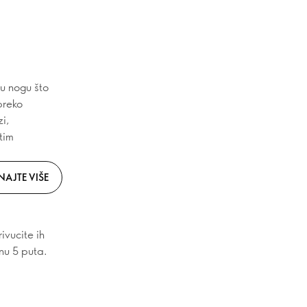
u nogu što
preko
zi,
tim
NAJTE VIŠE
ivucite ih
anu 5 puta.