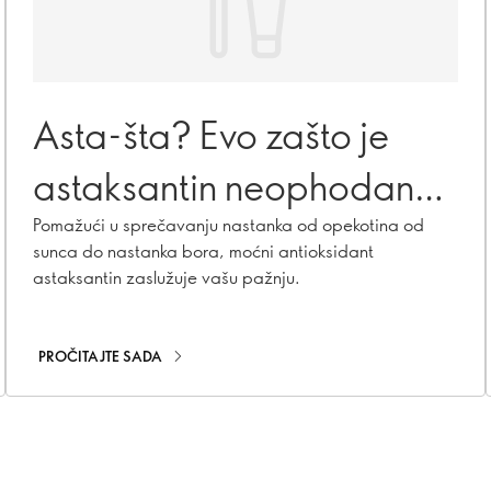
Asta-šta? Evo zašto je
astaksantin neophodan
za zdravu kožu
Pomažući u sprečavanju nastanka od opekotina od
sunca do nastanka bora, moćni antioksidant
astaksantin zaslužuje vašu pažnju.
PROČITAJTE SADA