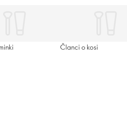
minki
Članci o kosi