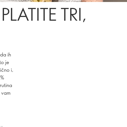
PLATITE TRI,
 da ih
to je
ično i,
9%
rutina
o vam