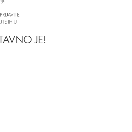
iju
d
!PRIJAVITE
JTE IH U
TAVNO JE!