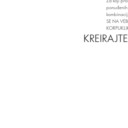
Za koji pro
ponuđenih 
kombinacij
SE NA VEB
KORPUKLIK
KREIRAJT