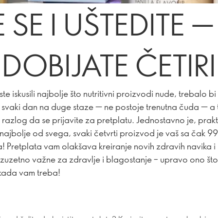
 SE I UŠTEDITE — 
DOBIJATE ČETIRI
te iskusili najbolje što nutritivni proizvodi nude, trebalo bi
te svaki dan na duge staze — ne postoje trenutna čuda — a 
 razlog da se prijavite za pretplatu. Jednostavno je, prakt
ajbolje od svega, svaki četvrti proizvod je vaš sa čak 9
! Pretplata vam olakšava kreiranje novih zdravih navika i 
 izuzetno važne za zdravlje i blagostanje – upravo ono št
 kada vam treba!