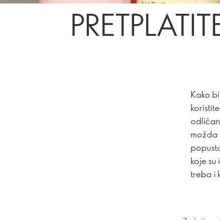
PRETPLATITE
Kako bis
koristi
odličan
možda n
popusta
koje su
treba i