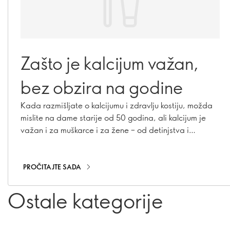
Zašto je kalcijum važan,
bez obzira na godine
Kada razmišljate o kalcijumu i zdravlju kostiju, možda
mislite na dame starije od 50 godina, ali kalcijum je
važan i za muškarce i za žene – od detinjstva i
adolescencije, pa sve do odraslog doba. Saznajte
zašto je kalcijum važan u svakom uzrastu i kako možete
da budete sigurni da ga vi, i oni koje volite, dobijate
PROČITAJTE SADA
dovoljno.
Ostale kategorije