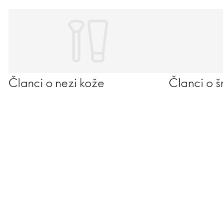
Članci o nezi kože
Članci o š