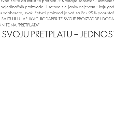
izvod želite da koristite pretplatu? Kreirajte sopstvenu kombinac
pojedinačnih proizvoda ili setova s ciljanim dejstvom – koju go
u odaberete, svaki četvrti proizvod je vaš sa čak 99% popusta
.SAJTU ILI U APLIKACIJIODABERITE SVOJE PROIZVODE I DODA
NITE NA "PRETPLATA".
E SVOJU PRETPLATU – JEDNOS