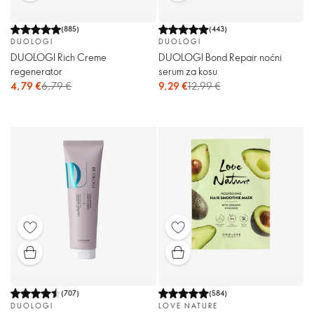
(
885
)
(
443
)
DUOLOGI
DUOLOGI
DUOLOGI Rich Creme
DUOLOGI Bond Repair noćni
regenerator
serum za kosu
4,79 €
6,79 €
9,29 €
12,99 €
(
707
)
(
584
)
DUOLOGI
LOVE NATURE