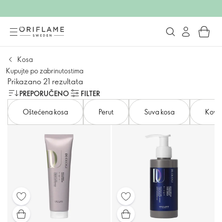
Kosa
Kupujte po zabrinutostima
Prikazano 21 rezultata
PREPORUČENO
FILTER
Oštećena kosa
Perut
Suva kosa
Kovr