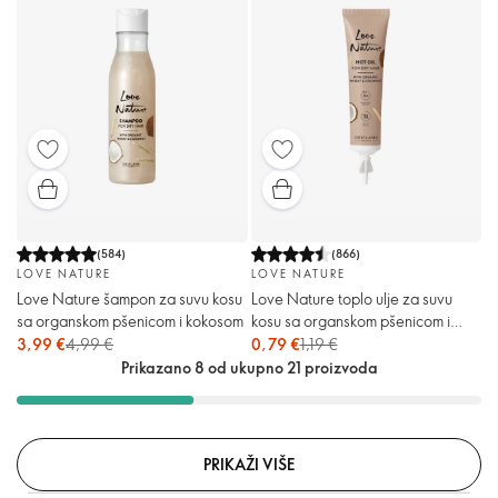
(
584
)
(
866
)
LOVE NATURE
LOVE NATURE
Love Nature šampon za suvu kosu
Love Nature toplo ulje za suvu
sa organskom pšenicom i kokosom
kosu sa organskom pšenicom i
kokosom
3,99 €
4,99 €
0,79 €
1,19 €
Prikazano 8 od ukupno 21 proizvoda
PRIKAŽI VIŠE