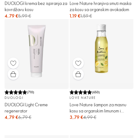
DUOLOGI krema bez ispiranja za
Love Nature hranjiva smuti maska
kovrdžavu kosu
za kosu sa organskim avokadom
4,79 €
5,99 €
1,19 €
1,59 €
(
710
)
(
650
)
DUOLOGI
LOVE NATURE
DUOLOGI Light Creme
Love Nature šampon za masnu
regenerator
kosu sa organskim limunom i
nanom
4,79 €
6,79 €
3,79 €
4,99 €