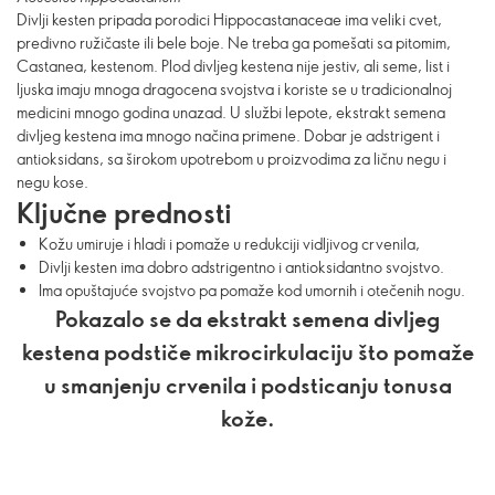
Divlji kesten pripada porodici Hippocastanaceae ima veliki cvet,
predivno ružičaste ili bele boje. Ne treba ga pomešati sa pitomim,
Castanea, kestenom. Plod divljeg kestena nije jestiv, ali seme, list i
ljuska imaju mnoga dragocena svojstva i koriste se u tradicionalnoj
medicini mnogo godina unazad. U službi lepote, ekstrakt semena
divljeg kestena ima mnogo načina primene. Dobar je adstrigent i
antioksidans, sa širokom upotrebom u proizvodima za ličnu negu i
negu kose.
Ključne prednosti
Kožu umiruje i hladi i pomaže u redukciji vidljivog crvenila,
Divlji kesten ima dobro adstrigentno i antioksidantno svojstvo.
Ima opuštajuće svojstvo pa pomaže kod umornih i otečenih nogu.
Pokazalo se da ekstrakt semena divljeg
kestena podstiče mikrocirkulaciju što pomaže
u smanjenju crvenila i podsticanju tonusa
kože.