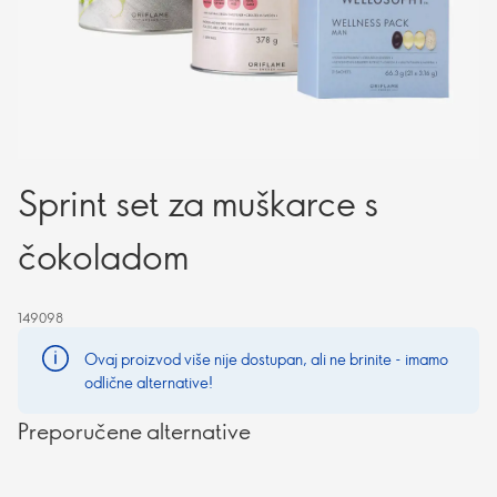
Sprint set za muškarce s
čokoladom
149098
Ovaj proizvod više nije dostupan, ali ne brinite - imamo
odlične alternative!
Preporučene alternative