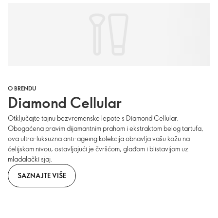
O BRENDU
Diamond Cellular
Otključajte tajnu bezvremenske lepote s Diamond Cellular.
Obogaćena pravim dijamantnim prahom i ekstraktom belog tartufa,
ova ultra-luksuzna anti-ageing kolekcija obnavlja vašu kožu na
ćelijskom nivou, ostavljajući je čvršćom, glađom i blistavijom uz
mladalački sjaj.
SAZNAJTE VIŠE