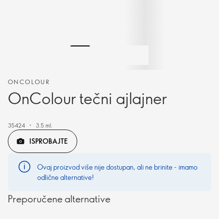
ONCOLOUR
OnColour tečni ajlajner
35424
3.5 ml.
ISPROBAJTE
Ovaj proizvod više nije dostupan, ali ne brinite - imamo
odlične alternative!
Preporučene alternative