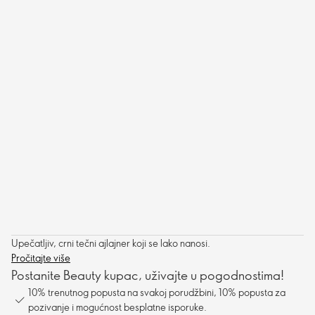
Upečatljiv, crni tečni ajlajner koji se lako nanosi.
Pročitajte više
Postanite Beauty kupac, uživajte u pogodnostima!
10% trenutnog popusta na svakoj porudžbini, 10% popusta za
pozivanje i mogućnost besplatne isporuke.