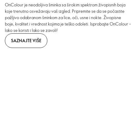
OnColour je neodoljiva šminka sa širokim spektrom živopisnih boja
koje trenutno osvežavaju vaš izgled. Pripremite se da se počastite
pažljivo odabranom šminkom za lice, oči, usne i nokte. Živopisne
boje, kvalitet i vrednost kojima je teško odoleti. Isprobajte OnColour –
lako se koristi i lako se zavoli!
SAZNAJTE VIŠE