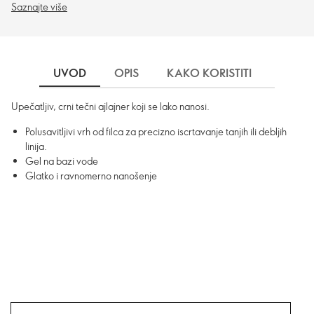
Saznajte više
UVOD
OPIS
KAKO KORISTITI
SASTO
Upečatljiv, crni tečni ajlajner koji se lako nanosi.
Polusavitljivi vrh od filca za precizno iscrtavanje tanjih ili debljih
linija.
Gel na bazi vode
Glatko i ravnomerno nanošenje