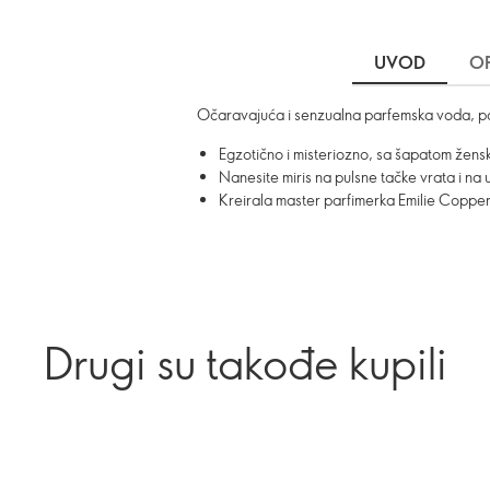
UVOD
OP
Očaravajuća i senzualna parfemska voda, pome
Egzotično i misteriozno, sa šapatom žensk
Nanesite miris na pulsne tačke vrata i na
Kreirala master parfimerka Emilie Copp
Drugi su takođe kupili