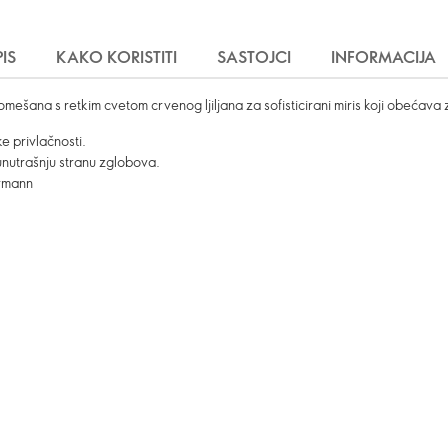
IS
KAKO KORISTITI
SASTOJCI
INFORMACIJA
šana s retkim cvetom crvenog ljiljana za sofisticirani miris koji obećava
e privlačnosti.
 unutrašnju stranu zglobova.
ermann