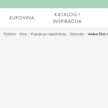
KATALOG I
KUPOVINA
INSPIRACIJA
Početna
/
Mirisi
/
Kupujte po raspoloženju
/
Senzualni
/
Amber Elixir