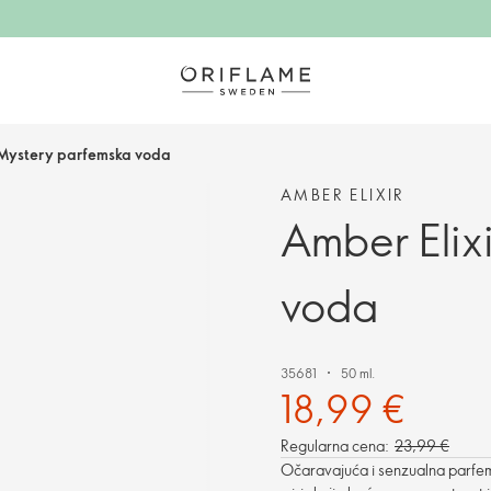
 Mystery parfemska voda
AMBER ELIXIR
Amber Elix
voda
35681
50 ml.
18,99 €
Regularna cena:
23,99 €
Očaravajuća i senzualna parfems