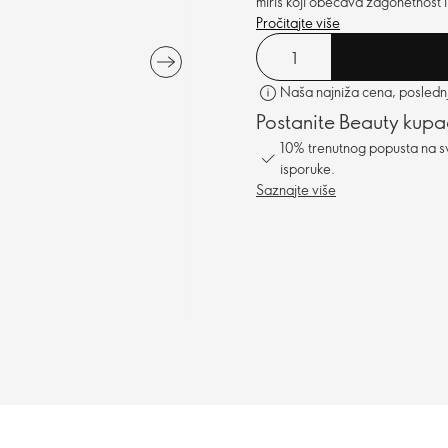
miris koji obećava zagonetnost 
Pročitajte više
Naša najniža cena, poslednji
Postanite Beauty kupa
10% trenutnog popusta na s
isporuke.
Saznajte više