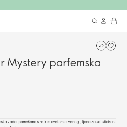
ir Mystery parfemska
ka voda, pomešana s retkim cvetom crvenog ljiljana za sofisticirani