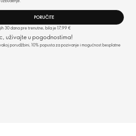
i uzbuđenje.
PORUČITE
h 30 dana pre trenutne, bila je 17,99 €
c, uživajte u pogodnostima!
vakoj porudžbini, 10% popusta za pozivanje i mogućnost besplatne