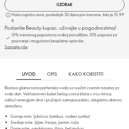
UZORAK
Naša najniža cena, poslednjih 30 dana pre trenutne, bila je 15,99
€
Postanite Beauty kupac, uživajte u pogodnostima!
10% trenutnog popusta na svakoj porudžbini, 10% popusta za
pozivanje i mogućnost besplatne isporuke.
Saznajte više
UVOD
OPIS
KAKO KORISTITI
SASTO
Blistavo glamurozna parfemska voda sa svežim cvetnim notama za
svaki dan. Veličanstveni buket belog cveća blista u srcu mirisa,
odišući energijom dive i pružajući samopouzdanu, elegantnu dnevnu
atmosferu.
Gornje note: ljubičica, bambus, vodeni zumbul
Srednje note: ljiljan, frezija, jasmin, ruža
Donje note: sandalovina, šljiva, beli mošusi