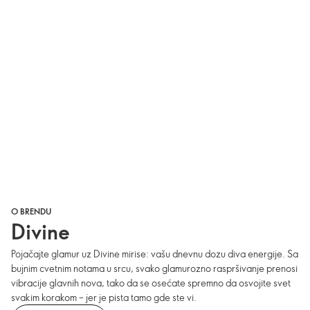
O BRENDU
Divine
Pojačajte glamur uz Divine mirise: vašu dnevnu dozu diva energije. Sa
bujnim cvetnim notama u srcu, svako glamurozno raspršivanje prenosi
vibracije glavnih nova, tako da se osećate spremno da osvojite svet
svakim korakom – jer je pista tamo gde ste vi.