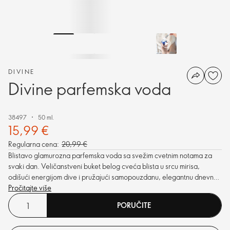
DIVINE
Divine parfemska voda
38497
50 ml.
15,99 €
Regularna cena:
20,99 €
Blistavo glamurozna parfemska voda sa svežim cvetnim notama za
svaki dan. Veličanstveni buket belog cveća blista u srcu mirisa,
odišući energijom dive i pružajući samopouzdanu, elegantnu dnevnu
atmosferu.
Pročitajte više
PORUČITE