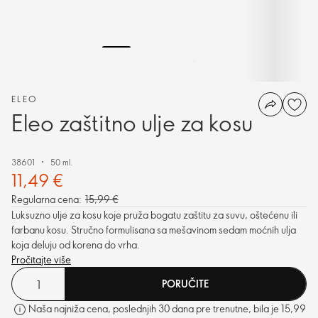
ELEO
Eleo zaštitno ulje za kosu
38601
50 ml.
11,49 €
Regularna cena:
15,99 €
Luksuzno ulje za kosu koje pruža bogatu zaštitu za suvu, oštećenu ili
farbanu kosu. Stručno formulisana sa mešavinom sedam moćnih ulja
koja deluju od korena do vrha.
Pročitajte više
PORUČITE
Naša najniža cena, poslednjih 30 dana pre trenutne, bila je 15,99