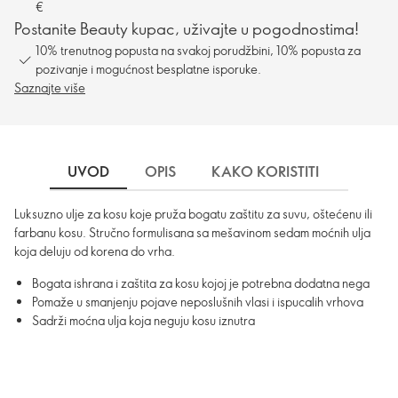
€
Postanite Beauty kupac, uživajte u pogodnostima!
10% trenutnog popusta na svakoj porudžbini, 10% popusta za
pozivanje i mogućnost besplatne isporuke.
Saznajte više
UVOD
OPIS
KAKO KORISTITI
SASTO
Luksuzno ulje za kosu koje pruža bogatu zaštitu za suvu, oštećenu ili
farbanu kosu. Stručno formulisana sa mešavinom sedam moćnih ulja
koja deluju od korena do vrha.
Bogata ishrana i zaštita za kosu kojoj je potrebna dodatna nega
Pomaže u smanjenju pojave neposlušnih vlasi i ispucalih vrhova
Sadrži moćna ulja koja neguju kosu iznutra