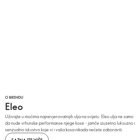
O BRENDU
Eleo
Uživajte u moćima najnevjerovatnijih ulja na svijetu. Eleo ulja ne samo
da nude vrhunske performanse njege kose - jamče izuzetno luksuzno i
​​senzualno iskustvo koje vi i vaša kosa nikada nećete zaboraviti.