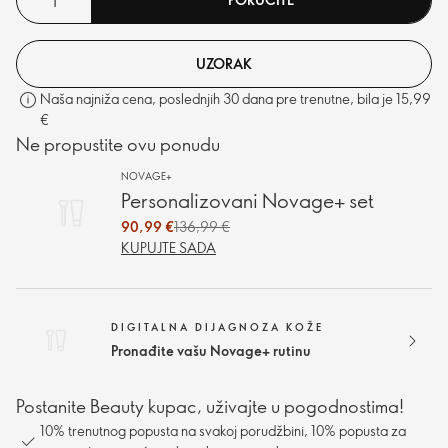
UZORAK
Naša najniža cena, poslednjih 30 dana pre trenutne, bila je 15,99
€
Ne propustite ovu ponudu
NOVAGE+
Personalizovani Novage+ set
90,99 €
136,99 €
KUPUJTE SADA
DIGITALNA DIJAGNOZA KOŽE
Pronađite vašu Novage+ rutinu
Postanite Beauty kupac, uživajte u pogodnostima!
10% trenutnog popusta na svakoj porudžbini, 10% popusta za