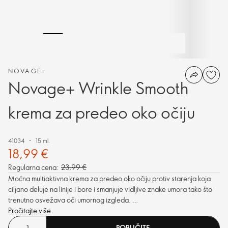
NOVAGE+
Novage+ Wrinkle Smooth
krema za predeo oko očiju
41034
15 ml.
18,99 €
Regularna cena:
23,99 €
Moćna multiaktivna krema za predeo oko očiju protiv starenja koja
ciljano deluje na linije i bore i smanjuje vidljive znake umora tako što
trenutno osvežava oči umornog izgleda.
Uz Bio CollagenPro za aktiviranje sopstvene proizvodnje kolagena i
Pročitajte više
Eye Vital bogat flavonoidima.
PORUČITE