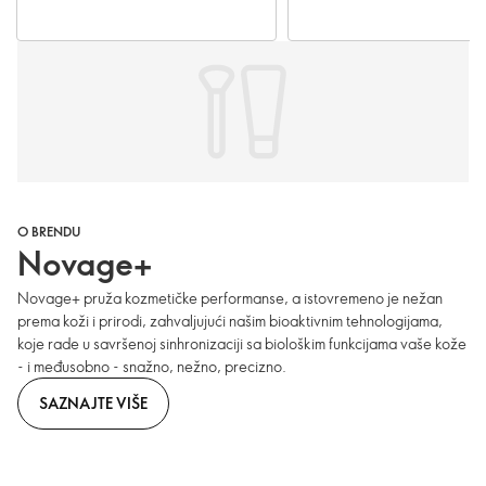
O BRENDU
Novage+
Novage+ pruža kozmetičke performanse, a istovremeno je nežan
prema koži i prirodi, zahvaljujući našim bioaktivnim tehnologijama,
koje rade u savršenoj sinhronizaciji sa biološkim funkcijama vaše kože
- i međusobno - snažno, nežno, precizno.
SAZNAJTE VIŠE