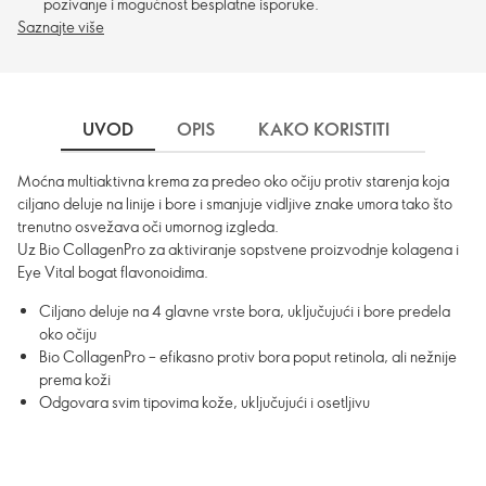
pozivanje i mogućnost besplatne isporuke.
Saznajte više
UVOD
OPIS
KAKO KORISTITI
SASTO
Moćna multiaktivna krema za predeo oko očiju protiv starenja koja
ciljano deluje na linije i bore i smanjuje vidljive znake umora tako što
trenutno osvežava oči umornog izgleda.
Uz Bio CollagenPro za aktiviranje sopstvene proizvodnje kolagena i
Eye Vital bogat flavonoidima.
Ciljano deluje na 4 glavne vrste bora, uključujući i bore predela
oko očiju
Bio CollagenPro – efikasno protiv bora poput retinola, ali nežnije
prema koži
Odgovara svim tipovima kože, uključujući i osetljivu