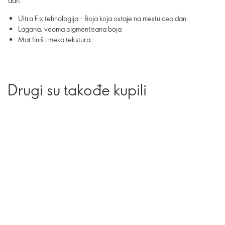
dan.
Ultra Fix tehnologija - Boja koja ostaje na mestu ceo dan
Lagana, veoma pigmentisana boja
Mat finiš i meka tekstura
Drugi su takođe kupili