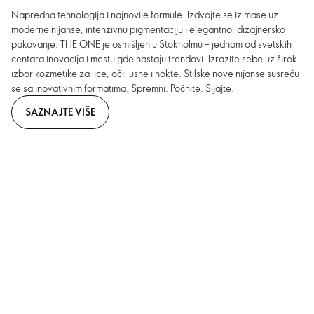
Napredna tehnologija i najnovije formule. Izdvojte se iz mase uz
moderne nijanse, intenzivnu pigmentaciju i elegantno, dizajnersko
pakovanje. THE ONE je osmišljen u Stokholmu – jednom od svetskih
centara inovacija i mestu gde nastaju trendovi. Izrazite sebe uz širok
izbor kozmetike za lice, oči, usne i nokte. Stilske nove nijanse susreću
se sa inovativnim formatima. Spremni. Počnite. Sijajte.
SAZNAJTE VIŠE