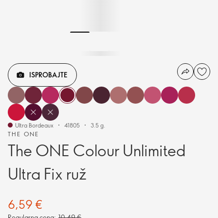
ISPROBAJTE
Ultra Bordeaux
41805
3.5 g.
THE ONE
The ONE Colour Unlimited
Ultra Fix ruž
6,59 €
Regularna cena:
10,49 €