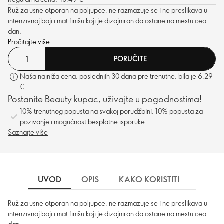
Ruž za usne otporan na poljupce, ne razmazuje se i ne preslikava u
intenzivnoj boji i mat finišu koji je dizajniran da ostane na mestu ceo
dan.
Pročitajte više
PORUČITE
Naša najniža cena, poslednjih 30 dana pre trenutne, bila je 6,29
€
Postanite Beauty kupac, uživajte u pogodnostima!
10% trenutnog popusta na svakoj porudžbini, 10% popusta za
pozivanje i mogućnost besplatne isporuke.
Saznajte više
UVOD
OPIS
KAKO KORISTITI
SASTO
Ruž za usne otporan na poljupce, ne razmazuje se i ne preslikava u
intenzivnoj boji i mat finišu koji je dizajniran da ostane na mestu ceo