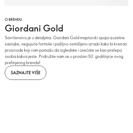
O BRENDU
Giordani Gold
Savršenstvo je u detaljima. Giordani Gold majstorski spaja izuzetne
sastojke, negujuće formule i pažljivo osmišljenu izradu kako bi kreirao
proizvode koji vam pomažu da izgledate i osećate se kao prelepa
osoba kakva jeste. Pridružite nam se u proslavi 50. godišnjice ovog
prefinjenog brenda!
SAZNAJTE VIŠE