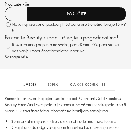
Pročitajte više
PORUČITE
Naša najniža cena, poslednjih 30 dana pre trenutne, bila je 18,99
€
Postanite Beauty kupac, uživajte u pogodnostima!
10% trenutnog popusta na svakoj porudžbini, 10% popusta za
pozivanje i mogućnost besplatne isporuke.
Saznajte više
UVOD
OPIS
KAKO KORISTITI
SASTO
Rumenilo, bronzer, hajlajter i senka za oči. Giordani Gold Fabulous
Beauty Face And Eyes paleta je kompaktna višenamenska paleta sa 8
nijansi u 2 završna efekta, obogaćena hranljivim sastojcima.
8 univerzalnih nijansi u dve završne obrade: mat i svetlucave
Dizajnirane da odgovaraju svim tonovima kože, sve nijanse se