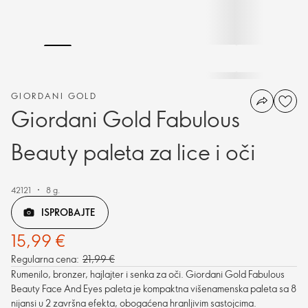
GIORDANI GOLD
Giordani Gold Fabulous
Beauty paleta za lice i oči
42121
8 g.
ISPROBAJTE
15,99 €
Regularna cena:
21,99 €
Rumenilo, bronzer, hajlajter i senka za oči. Giordani Gold Fabulous
Beauty Face And Eyes paleta je kompaktna višenamenska paleta sa 8
nijansi u 2 završna efekta, obogaćena hranljivim sastojcima.