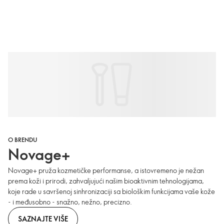
O BRENDU
Novage+
Novage+ pruža kozmetičke performanse, a istovremeno je nežan
prema koži i prirodi, zahvaljujući našim bioaktivnim tehnologijama,
koje rade u savršenoj sinhronizaciji sa biološkim funkcijama vaše kože
- i međusobno - snažno, nežno, precizno.
SAZNAJTE VIŠE