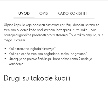
UVOD
OPIS
KAKO KORISTITI
SASTO
Uljane kapsule koje podstiču blistavost i pružaju duboku ishranu za
trenutno buđenje kože pod stresom, bez sjaja ili suve kože – plus
pružaju dugoročne prednosti protiv starenja. To je mikro ampula, ali s
mega uticajem.
Koža trenutno izgleda blistavije*
Koža se oseća trenutno zaglađeno, meko i negovano*
Umanjuje se pojava finih linija i bora nakon samo 2 nedelje
korišćenja*
Drugi su takođe kupili