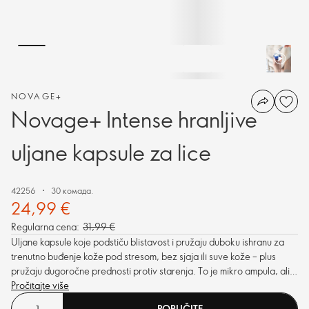
NOVAGE+
Novage+ Intense hranljive
uljane kapsule za lice
42256
30 комада.
24,99 €
Regularna cena:
31,99 €
Uljane kapsule koje podstiču blistavost i pružaju duboku ishranu za
trenutno buđenje kože pod stresom, bez sjaja ili suve kože – plus
pružaju dugoročne prednosti protiv starenja. To je mikro ampula, ali s
mega uticajem.
Pročitajte više
PORUČITE