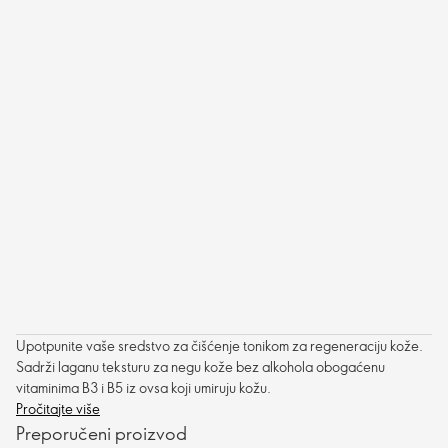
Upotpunite vaše sredstvo za čišćenje tonikom za regeneraciju kože.
Sadrži laganu teksturu za negu kože bez alkohola obogaćenu
vitaminima B3 i B5 iz ovsa koji umiruju kožu.
Pročitajte više
Preporučeni proizvod