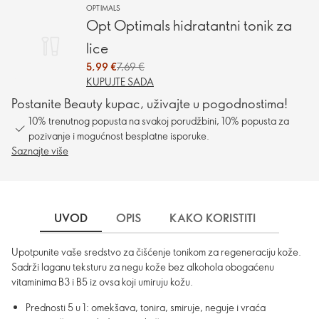
OPTIMALS
Opt Optimals hidratantni tonik za
lice
5,99 €
7,69 €
KUPUJTE SADA
Postanite Beauty kupac, uživajte u pogodnostima!
10% trenutnog popusta na svakoj porudžbini, 10% popusta za
pozivanje i mogućnost besplatne isporuke.
Saznajte više
UVOD
OPIS
KAKO KORISTITI
SASTO
Upotpunite vaše sredstvo za čišćenje tonikom za regeneraciju kože.
Sadrži laganu teksturu za negu kože bez alkohola obogaćenu
vitaminima B3 i B5 iz ovsa koji umiruju kožu.
Prednosti 5 u 1: omekšava, tonira, smiruje, neguje i vraća