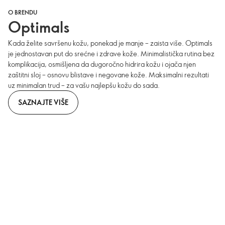
O BRENDU
Optimals
Kada želite savršenu kožu, ponekad je manje – zaista više. Optimals
je jednostavan put do srećne i zdrave kože. Minimalistička rutina bez
komplikacija, osmišljena da dugoročno hidrira kožu i ojača njen
zaštitni sloj – osnovu blistave i negovane kože. Maksimalni rezultati
uz minimalan trud – za vašu najlepšu kožu do sada.
SAZNAJTE VIŠE