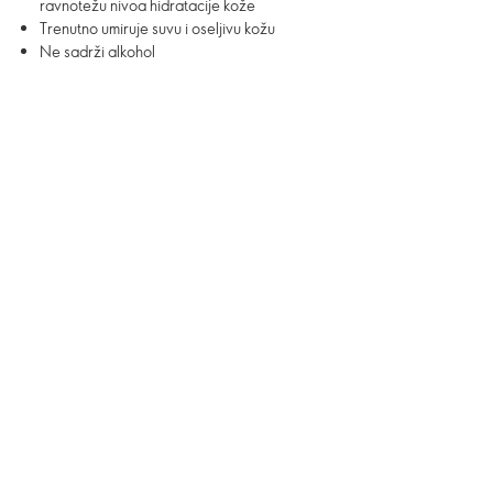
ravnotežu nivoa hidratacije kože
Trenutno umiruje suvu i oseljivu kožu
Ne sadrži alkohol