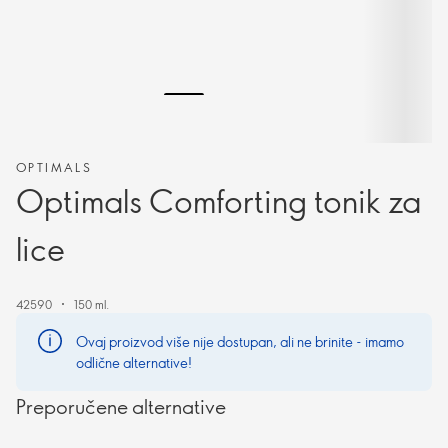
OPTIMALS
Optimals Comforting tonik za
lice
42590
150 ml.
Ovaj proizvod više nije dostupan, ali ne brinite - imamo
odlične alternative!
Preporučene alternative