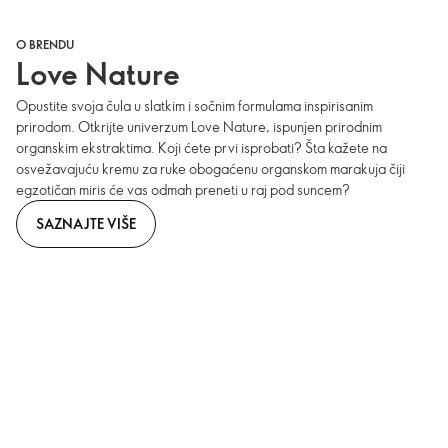
O BRENDU
Love Nature
Opustite svoja čula u slatkim i sočnim formulama inspirisanim
prirodom. Otkrijte univerzum Love Nature, ispunjen prirodnim
organskim ekstraktima. Koji ćete prvi isprobati? Šta kažete na
osvežavajuću kremu za ruke obogaćenu organskom marakuja čiji
egzotičan miris će vas odmah preneti u raj pod suncem?
SAZNAJTE VIŠE