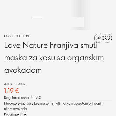
LOVE NATURE
Love Nature hranjiva smuti
maska za kosu sa organskim
avokadom
43154
30 ml.
1,19 €
Regularna cena:
1,59 €
Negujte svoju kosu kremastom smuti maskom bogatom prirodnim
uljem avokada.
Pročitajte više