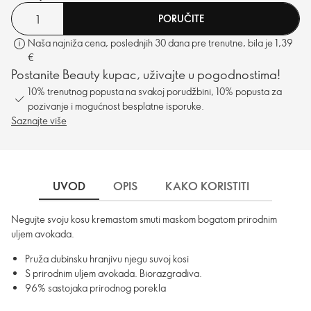
PORUČITE
Naša najniža cena, poslednjih 30 dana pre trenutne, bila je 1,39
€
Postanite Beauty kupac, uživajte u pogodnostima!
10% trenutnog popusta na svakoj porudžbini, 10% popusta za
pozivanje i mogućnost besplatne isporuke.
Saznajte više
UVOD
OPIS
KAKO KORISTITI
SASTO
Negujte svoju kosu kremastom smuti maskom bogatom prirodnim
uljem avokada.
Pruža dubinsku hranjivu njegu suvoj kosi
S prirodnim uljem avokada. Biorazgradiva.
96% sastojaka prirodnog porekla