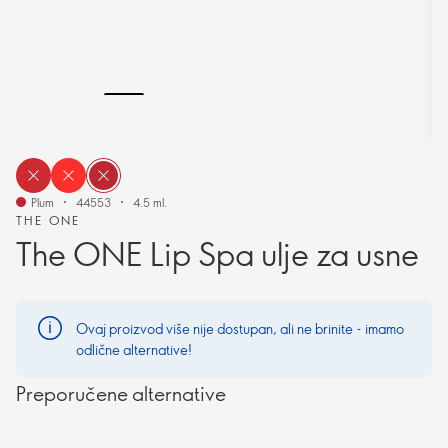
Plum
44553
4.5 ml.
THE ONE
The ONE Lip Spa ulje za usne
Ovaj proizvod više nije dostupan, ali ne brinite - imamo
odlične alternative!
Preporučene alternative