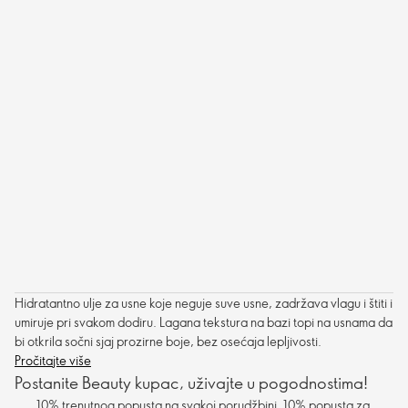
Hidratantno ulje za usne koje neguje suve usne, zadržava vlagu i štiti i
umiruje pri svakom dodiru. Lagana tekstura na bazi topi na usnama da
bi otkrila sočni sjaj prozirne boje, bez osećaja lepljivosti.
Pročitajte više
Postanite Beauty kupac, uživajte u pogodnostima!
10% trenutnog popusta na svakoj porudžbini, 10% popusta za