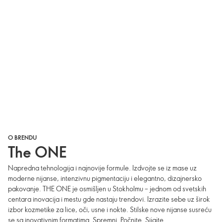
O BRENDU
The ONE
Napredna tehnologija i najnovije formule. Izdvojte se iz mase uz
moderne nijanse, intenzivnu pigmentaciju i elegantno, dizajnersko
pakovanje. THE ONE je osmišljen u Stokholmu – jednom od svetskih
centara inovacija i mestu gde nastaju trendovi. Izrazite sebe uz širok
izbor kozmetike za lice, oči, usne i nokte. Stilske nove nijanse susreću
se sa inovativnim formatima. Spremni. Počnite. Sijajte.