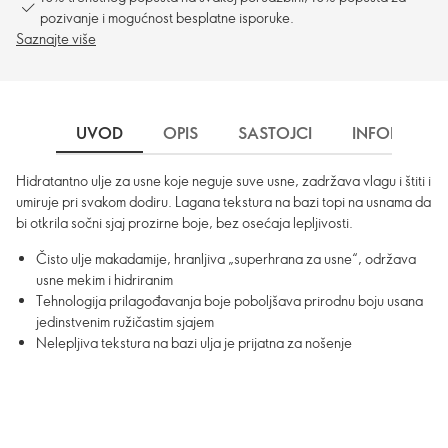
pozivanje i mogućnost besplatne isporuke.
Saznajte više
UVOD
OPIS
SASTOJCI
INFORMACIJ
Hidratantno ulje za usne koje neguje suve usne, zadržava vlagu i štiti i
umiruje pri svakom dodiru. Lagana tekstura na bazi topi na usnama da
bi otkrila sočni sjaj prozirne boje, bez osećaja lepljivosti.
Čisto ulje makadamije, hranljiva „superhrana za usne“, održava
usne mekim i hidriranim
Tehnologija prilagođavanja boje poboljšava prirodnu boju usana
jedinstvenim ružičastim sjajem
Nelepljiva tekstura na bazi ulja je prijatna za nošenje