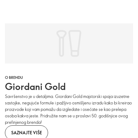
O BRENDU
Giordani Gold
Savršenstvo je u detaljima. Giordani Gold majstorski spaja izuzetne
sastojke, negujuće formule i pažljivo osmišljenu izradu kako bi kreirao
proizvode koji vam pomažu da izgledate i osećate se kao prelepa
osoba kakva jeste. Pridružite nam se u proslavi 50. godišnjice ovog
prefinjenog brenda!
SAZNAJTE VIŠE