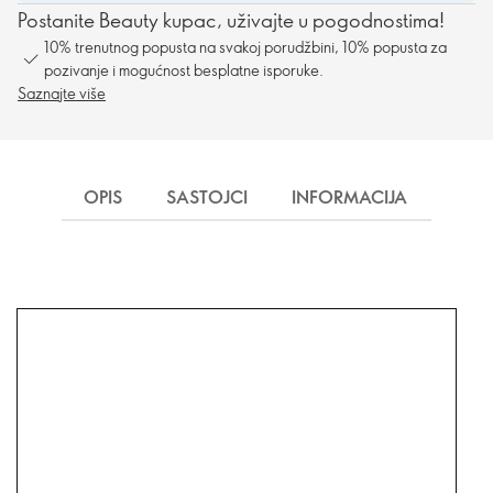
Postanite Beauty kupac, uživajte u pogodnostima!
10% trenutnog popusta na svakoj porudžbini, 10% popusta za
pozivanje i mogućnost besplatne isporuke.
Saznajte više
OPIS
SASTOJCI
INFORMACIJA
ISP