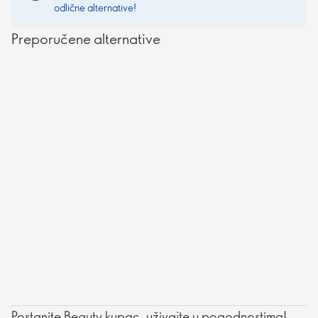
odlične alternative!
Preporučene alternative
Postanite Beauty kupac, uživajte u pogodnostima!