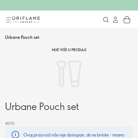
Urbane Pouch set
NIJE VIŠE U PRODAJI
Urbane Pouch set
45176
Ovaj proizvod više nije dostupan, ali ne brinite - imamo