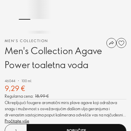
MEN'S COLLECTION
Men's Collection Agave
Power toaletna voda
46044
100 ml.
9,29 €
Regularna cena:
18,99 €
Okrepljujući fougere aromatični miris plave agave koji odražava
snagu i muževnost s osvežavajućim daškom ulja geranijuma i
drvenastim sastojcima poput kašmerana odvešće vas na najčudesnija
mesta na svetu.
Pročitajte više
PORUČITE