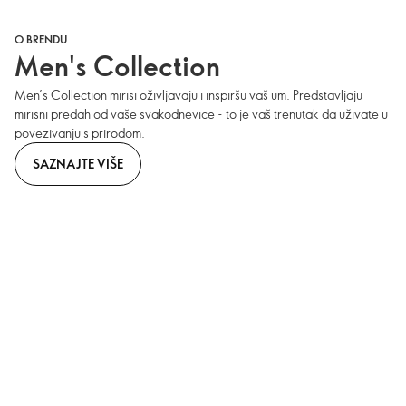
O BRENDU
Men's Collection
Men’s Collection mirisi oživljavaju i inspiršu vaš um. Predstavljaju
mirisni predah od vaše svakodnevice - to je vaš trenutak da uživate u
povezivanju s prirodom.
SAZNAJTE VIŠE