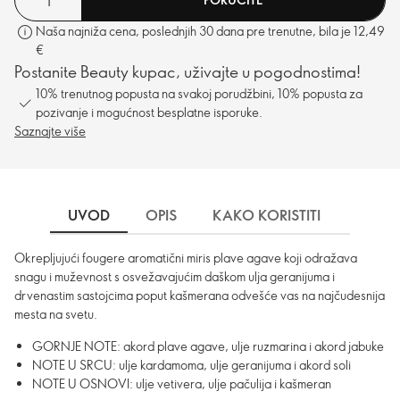
Naša najniža cena, poslednjih 30 dana pre trenutne, bila je 12,49
€
Postanite Beauty kupac, uživajte u pogodnostima!
10% trenutnog popusta na svakoj porudžbini, 10% popusta za
pozivanje i mogućnost besplatne isporuke.
Saznajte više
UVOD
OPIS
KAKO KORISTITI
SASTO
Okrepljujući fougere aromatični miris plave agave koji odražava
snagu i muževnost s osvežavajućim daškom ulja geranijuma i
drvenastim sastojcima poput kašmerana odvešće vas na najčudesnija
mesta na svetu.
GORNJE NOTE: akord plave agave, ulje ruzmarina i akord jabuke
NOTE U SRCU: ulje kardamoma, ulje geranijuma i akord soli
NOTE U OSNOVI: ulje vetivera, ulje pačulija i kašmeran