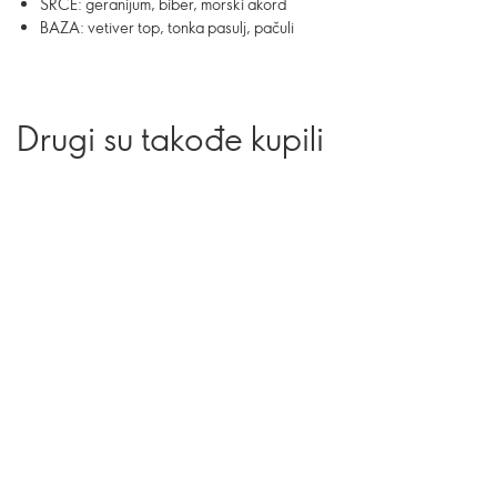
SRCE: geranijum, biber, morski akord
BAZA: vetiver top, tonka pasulj, pačuli
Drugi su takođe kupili