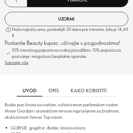
UZORAK
Naša najniža cena, poslednjih 30 dana pre trenutne, bila je 14,49
€
Postanite Beauty kupac, uživajte u pogodnostima!
10% trenutnog popusta na svakoj porudžbini, 10% popusta za
pozivanje i mogućnost besplatne isporuke.
Saznajte više
UVOD
OPIS
KAKO KORISTITI
SASTO
Budite puni života sa svetlom, sofisticiranom parfemskom vodom
Mister Giordani i aromatičnim mirisom napravljenim sa živahnom,
ekskluzivnom Vetiver Top notom.
GORNJE: grejpfrut, đumbir, limunova kora