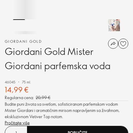
GIORDANI GOLD
Giordani Gold Mister
Giordani parfemska voda
46045
75 ml.
14,99 €
Regularna cena:
20,99 €
Budite puni života sa svetlom, sofisticiranom parfemskom vodom
Mister Giordani i aromatičnim mirisom napravljenim sa živahnom,
ekskluzivnom Vetiver Top notom.
Pročitajte više
PORUČITE