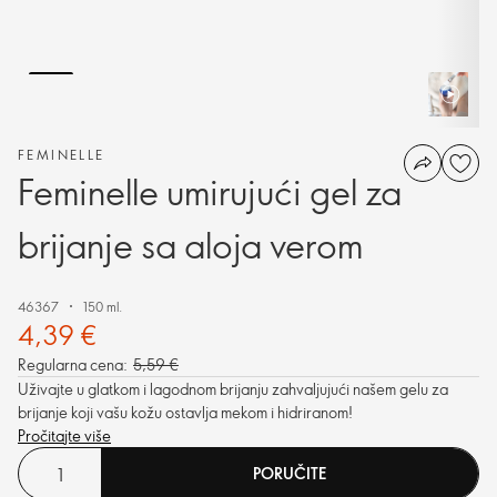
FEMINELLE
Feminelle umirujući gel za
brijanje sa aloja verom
46367
150 ml.
4,39 €
Regularna cena:
5,59 €
Uživajte u glatkom i lagodnom brijanju zahvaljujući našem gelu za
brijanje koji vašu kožu ostavlja mekom i hidriranom!
Pročitajte više
PORUČITE