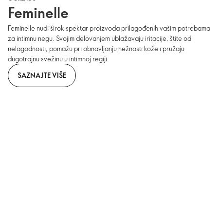
Feminelle
Feminelle nudi širok spektar proizvoda prilagođenih vašim potrebama
za intimnu negu. Svojim delovanjem ublažavaju iritacije, štite od
nelagodnosti, pomažu pri obnavljanju nežnosti kože i pružaju
dugotrajnu svežinu u intimnoj regiji.
SAZNAJTE VIŠE