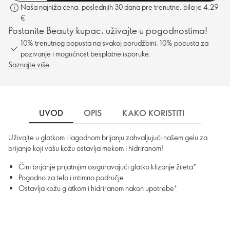
Naša najniža cena, poslednjih 30 dana pre trenutne, bila je 4,29
€
Postanite Beauty kupac, uživajte u pogodnostima!
10% trenutnog popusta na svakoj porudžbini, 10% popusta za
pozivanje i mogućnost besplatne isporuke.
Saznajte više
UVOD
OPIS
KAKO KORISTITI
SASTO
Uživajte u glatkom i lagodnom brijanju zahvaljujući našem gelu za
brijanje koji vašu kožu ostavlja mekom i hidriranom!
Čini brijanje prijatnijim osiguravajući glatko klizanje žileta*
Pogodno za telo i intimno područje
Ostavlja kožu glatkom i hidriranom nakon upotrebe*