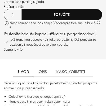
zdrave usne punijeg izgleda.
Pročitajte više
PORUČITE
Naša najniža cena, poslednjih 30 dana pre trenutne, bila je 5,29
€
Postanite Beauty kupac, uživajte u pogodnostima!
10% trenutnog popusta na svakoj porudžbini, 10% popusta za
pozivanje i mogućnost besplatne isporuke.
Saznajte više
UVOD
OPIS
KAKO KORISTITI
SASTO
Hranljivi sjaj za usne koji kombinuje celodnevnu hidrataciju i sjaj za
zdrave usne punijeg izgleda.
Celodnevna hidratacija i dugotrajni sjaj*
Neguje usne ši maslacem i ekstraktom nara