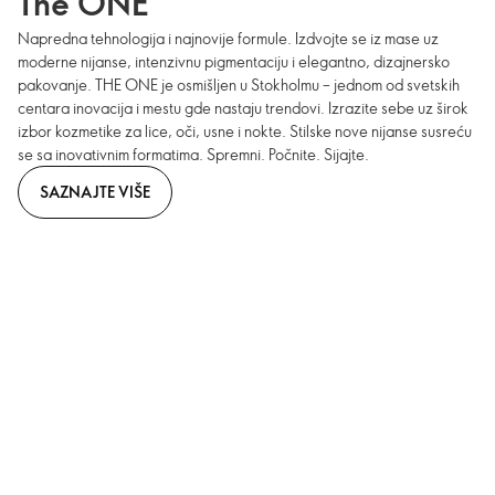
The ONE
Napredna tehnologija i najnovije formule. Izdvojte se iz mase uz
moderne nijanse, intenzivnu pigmentaciju i elegantno, dizajnersko
pakovanje. THE ONE je osmišljen u Stokholmu – jednom od svetskih
centara inovacija i mestu gde nastaju trendovi. Izrazite sebe uz širok
izbor kozmetike za lice, oči, usne i nokte. Stilske nove nijanse susreću
se sa inovativnim formatima. Spremni. Počnite. Sijajte.
SAZNAJTE VIŠE