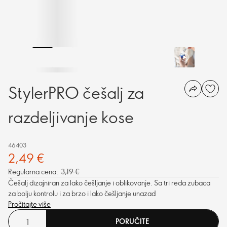
StylerPRO češalj za
razdeljivanje kose
46403
2,49 €
Regularna cena:
3,19 €
Češalj dizajniran za lako češljanje i oblikovanje. Sa tri reda zubaca
za bolju kontrolu i za brzo i lako češljanje unazad
Pročitajte više
PORUČITE