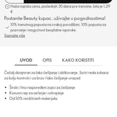
Naša najniža cena, poslednjih 30 dana pre trenutne, bila je 1,29
€
Postanite Beauty kupac, uživajte u pogodnostima!
10% trenutnog popusta na svakoj porudžbini, 10% popusta za
pozivanje i mogućnost besplatne isporuke.
Saznajte više
UVOD
OPIS
KAKO KORISTITI
INFOR
Češalj dizajniran za lako češljanje i oblikovanje. Sa tri reda zubaca
za bolju kontrolu i za brzo i lako češljanje unazad
Široki i fino raspoređeni zupci za češljanje
Konusni rep za sečenje i odvajanje
Od 50% recikliranih materijala