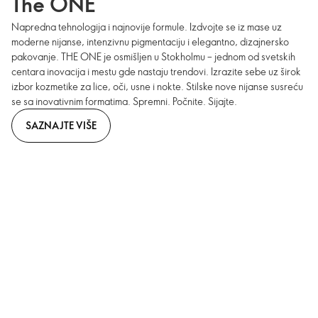
The ONE
Napredna tehnologija i najnovije formule. Izdvojte se iz mase uz
moderne nijanse, intenzivnu pigmentaciju i elegantno, dizajnersko
pakovanje. THE ONE je osmišljen u Stokholmu – jednom od svetskih
centara inovacija i mestu gde nastaju trendovi. Izrazite sebe uz širok
izbor kozmetike za lice, oči, usne i nokte. Stilske nove nijanse susreću
se sa inovativnim formatima. Spremni. Počnite. Sijajte.
SAZNAJTE VIŠE