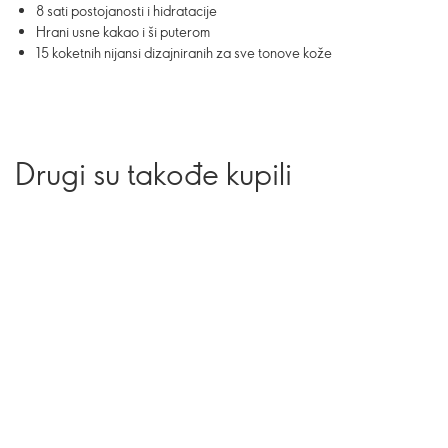
8 sati postojanosti i hidratacije
Hrani usne kakao i ši puterom
15 koketnih nijansi dizajniranih za sve tonove kože
Drugi su takođe kupili