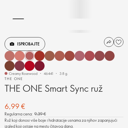
ISPROBAJTE
Creamy Rosewood
46441
3.8 g.
THE ONE
THE ONE Smart Sync ruž
6,99 €
Regularna cena:
9,39 €
Ruž koji donosi više boje i hidratacije usnama za njihov zapanjujući
izgled koji ostaje na mestu čitavog dana.