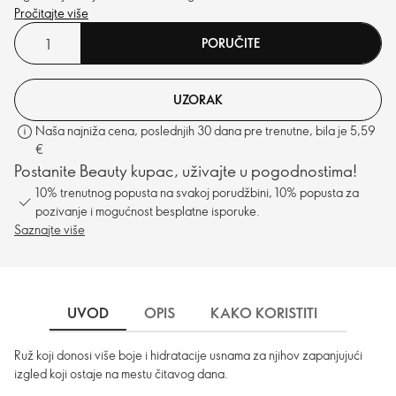
Pročitajte više
PORUČITE
UZORAK
Naša najniža cena, poslednjih 30 dana pre trenutne, bila je 5,59
€
Postanite Beauty kupac, uživajte u pogodnostima!
10% trenutnog popusta na svakoj porudžbini, 10% popusta za
pozivanje i mogućnost besplatne isporuke.
Saznajte više
UVOD
OPIS
KAKO KORISTITI
SASTO
Ruž koji donosi više boje i hidratacije usnama za njihov zapanjujući
izgled koji ostaje na mestu čitavog dana.