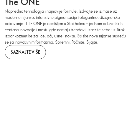
The ONE
Napredna tehnologija i najnovije formule. Izdvojte se iz mase uz
moderne nijanse, intenzivnu pigmentaciju i elegantno, dizajnersko
pakovanje. THE ONE je osmišljen u Stokholmu – jednom od svetskih
centara inovacija i mestu gde nastaju trendovi. Izrazite sebe uz širok
izbor kozmetike za lice, oči, usne i nokte. Stilske nove nijanse susreću
se sa inovativnim formatima. Spremni. Počnite. Sijajte.
SAZNAJTE VIŠE