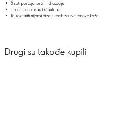
8 sati postojanosti i hidratacije
Hrani usne kakao i ši puterom
15 koketnih nijansi dizajniranih za sve tonove kože
Drugi su takođe kupili