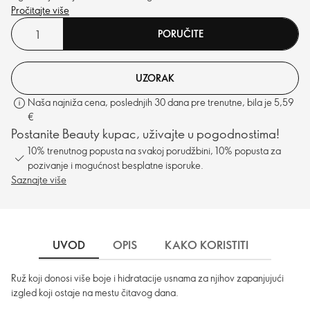
Pročitajte više
PORUČITE
UZORAK
Naša najniža cena, poslednjih 30 dana pre trenutne, bila je 5,59
€
Postanite Beauty kupac, uživajte u pogodnostima!
10% trenutnog popusta na svakoj porudžbini, 10% popusta za
pozivanje i mogućnost besplatne isporuke.
Saznajte više
UVOD
OPIS
KAKO KORISTITI
SASTO
Ruž koji donosi više boje i hidratacije usnama za njihov zapanjujući
izgled koji ostaje na mestu čitavog dana.