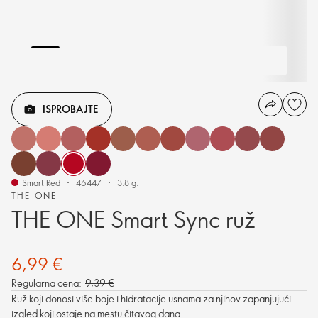
ISPROBAJTE
Smart Red
46447
3.8 g.
THE ONE
THE ONE Smart Sync ruž
6,99 €
Regularna cena:
9,39 €
Ruž koji donosi više boje i hidratacije usnama za njihov zapanjujući
izgled koji ostaje na mestu čitavog dana.