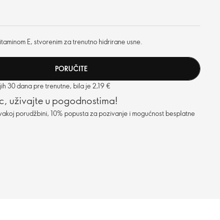
itaminom E, stvorenim za trenutno hidrirane usne.
PORUČITE
h 30 dana pre trenutne, bila je 2,19 €
c, uživajte u pogodnostima!
vakoj porudžbini, 10% popusta za pozivanje i mogućnost besplatne