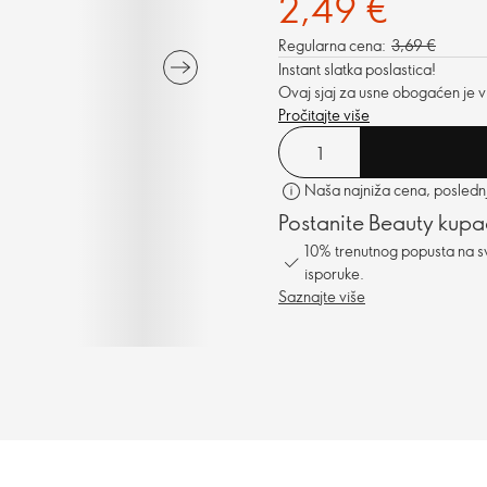
2,49 €
Regularna cena:
3,69 €
Instant slatka poslastica!
Ovaj sjaj za usne obogaćen je v
Pročitajte više
Naša najniža cena, poslednji
Postanite Beauty kupa
10% trenutnog popusta na s
isporuke.
Saznajte više