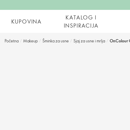
KATALOG I
KUPOVINA
INSPIRACIJA
Početna
/
Makeup
/
Šminka za usne
/
Sjaj za usne i mrlja
/
OnColour O