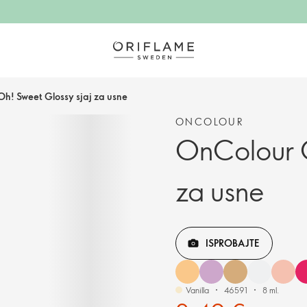
h! Sweet Glossy sjaj za usne
ONCOLOUR
OnColour O
za usne
ISPROBAJTE
Vanilla
46591
8 ml.