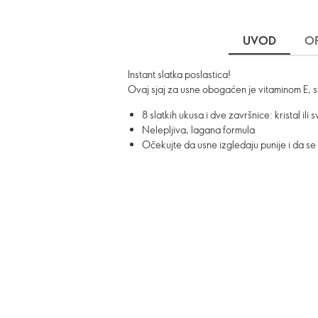
UVOD
OP
Instant slatka poslastica!
Ovaj sjaj za usne obogaćen je vitaminom E, s
8 slatkih ukusa i dve završnice: kristal ili 
Nelepljiva, lagana formula
Očekujte da usne izgledaju punije i da se