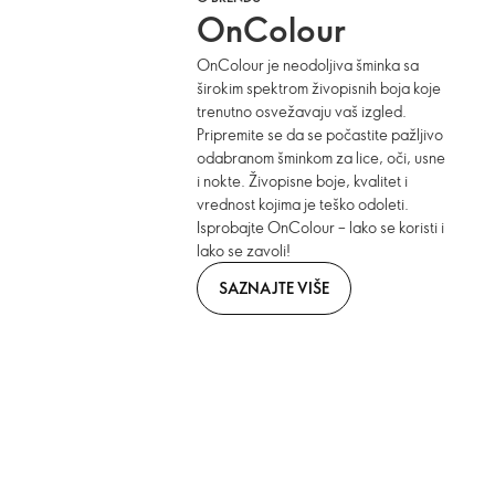
OnColour
OnColour je neodoljiva šminka sa
širokim spektrom živopisnih boja koje
trenutno osvežavaju vaš izgled.
Pripremite se da se počastite pažljivo
odabranom šminkom za lice, oči, usne
i nokte. Živopisne boje, kvalitet i
vrednost kojima je teško odoleti.
Isprobajte OnColour – lako se koristi i
lako se zavoli!
SAZNAJTE VIŠE