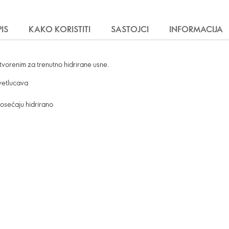
IS
KAKO KORISTITI
SASTOJCI
INFORMACIJA
tvorenim za trenutno hidrirane usne.
svetlucava
 osećaju hidrirano