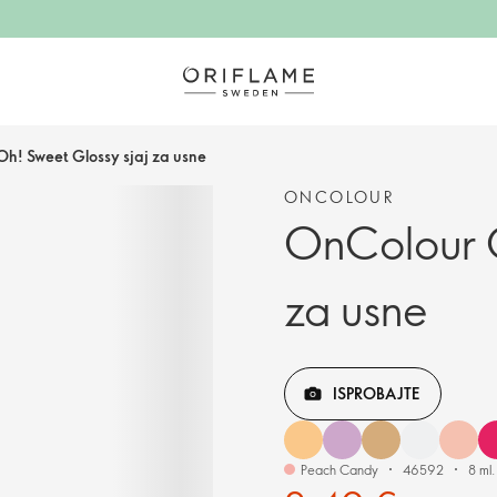
h! Sweet Glossy sjaj za usne
ONCOLOUR
OnColour O
za usne
ISPROBAJTE
Peach Candy
46592
8 ml.