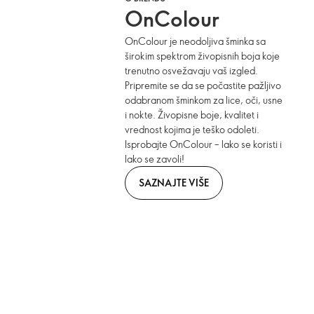
OnColour
OnColour je neodoljiva šminka sa
širokim spektrom živopisnih boja koje
trenutno osvežavaju vaš izgled.
Pripremite se da se počastite pažljivo
odabranom šminkom za lice, oči, usne
i nokte. Živopisne boje, kvalitet i
vrednost kojima je teško odoleti.
Isprobajte OnColour – lako se koristi i
lako se zavoli!
SAZNAJTE VIŠE