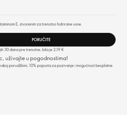
itaminom E, stvorenim za trenutno hidrirane usne.
PORUČITE
h 30 dana pre trenutne, bila je 2,19 €
c, uživajte u pogodnostima!
vakoj porudžbini, 10% popusta za pozivanje i mogućnost besplatne