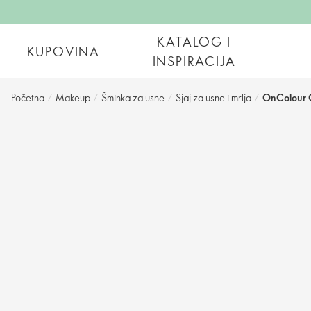
KATALOG I
KUPOVINA
INSPIRACIJA
Početna
/
Makeup
/
Šminka za usne
/
Sjaj za usne i mrlja
/
OnColour O