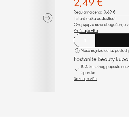
2,49 €
Regularna cena:
3,69 €
Instant slatka poslastica!
Ovaj sjaj za usne obogaćen je v
Pročitajte više
Naša najniža cena, poslednji
Postanite Beauty kupa
10% trenutnog popusta na s
isporuke.
Saznajte više