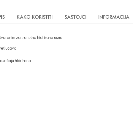
IS
KAKO KORISTITI
SASTOJCI
INFORMACIJA
tvorenim za trenutno hidrirane usne.
svetlucava
 osećaju hidrirano