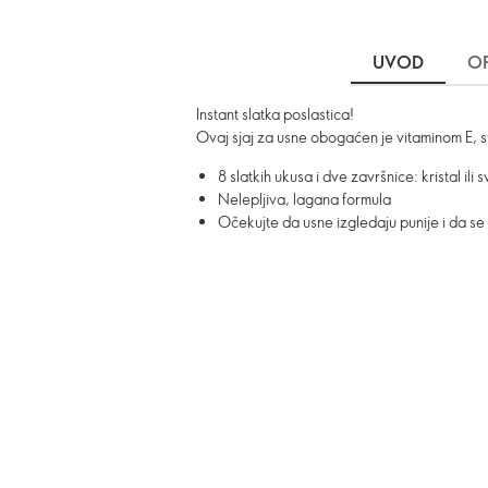
UVOD
OP
Instant slatka poslastica!
Ovaj sjaj za usne obogaćen je vitaminom E, s
8 slatkih ukusa i dve završnice: kristal ili 
Nelepljiva, lagana formula
Očekujte da usne izgledaju punije i da se