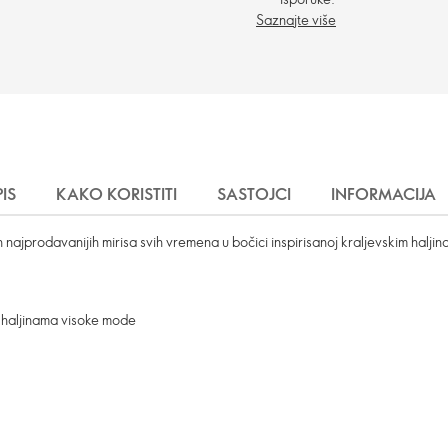
Saznajte više
IS
KAKO KORISTITI
SASTOJCI
INFORMACIJA
 najprodavanijih mirisa svih vremena u bočici inspirisanoj kraljevskim halj
 haljinama visoke mode