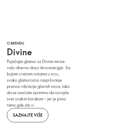
O BRENDU
Divine
Pojačajte glamur uz Divine mirise:
vašu dnevnu dozu diva energije. Sa
bujnim cvetnim notama u srcu,
svako glamurozno raspršivanje
prenosi vibracije glavnih nova, tako
da se osećate spremno da osvojite
svet svakim korakom – jer je pista
tamo gde ste vi.
SAZNAJTE VIŠE