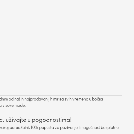
dnim od naših najprodavanijih mirisa svih vremena u bočici
ma visoke mode.
c, uživajte u pogodnostima!
vakoj porudžbini, 10% popusta za pozivanje i mogućnost besplatne