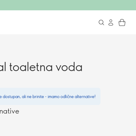
al toaletna voda
e dostupan, ali ne brinite - imamo odlične alternative!
native