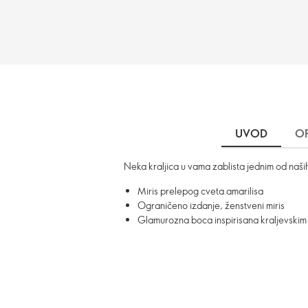
UVOD
OP
Neka kraljica u vama zablista jednim od naših
Miris prelepog cveta amarilisa
Ograničeno izdanje, ženstveni miris
Glamurozna boca inspirisana kraljevskim