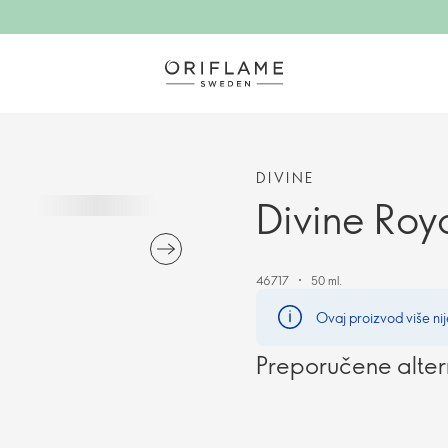
DIVINE
Divine Roy
46717
50 ml.
Ovaj proizvod više nij
Preporučene alter