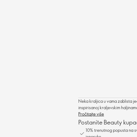
Neka kraljica u vama zablista je
inspirisanoj kraljevskim haljina
Pročitajte više
Postanite Beauty kupa
10% trenutnog popusta na s
isporuke.