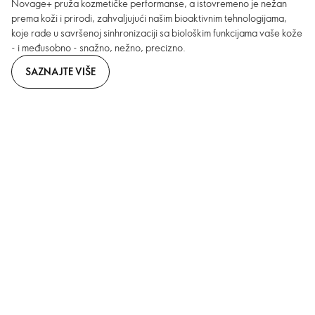
Novage+ pruža kozmetičke performanse, a istovremeno je nežan
prema koži i prirodi, zahvaljujući našim bioaktivnim tehnologijama,
koje rade u savršenoj sinhronizaciji sa biološkim funkcijama vaše kože
- i međusobno - snažno, nežno, precizno.
SAZNAJTE VIŠE