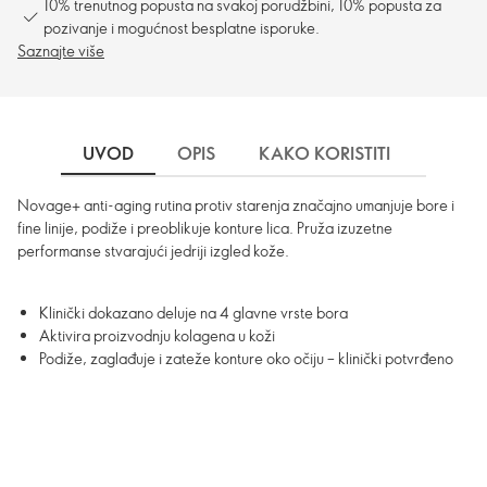
10% trenutnog popusta na svakoj porudžbini, 10% popusta za
pozivanje i mogućnost besplatne isporuke.
Saznajte više
UVOD
OPIS
KAKO KORISTITI
ISPOR
Novage+ anti-aging rutina protiv starenja značajno umanjuje bore i
fine linije, podiže i preoblikuje konture lica. Pruža izuzetne
performanse stvarajući jedriji izgled kože.
Klinički dokazano deluje na 4 glavne vrste bora
Aktivira proizvodnju kolagena u koži
Podiže, zaglađuje i zateže konture oko očiju – klinički potvrđeno