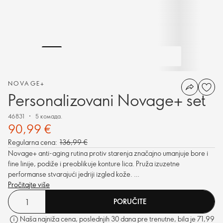
NOVAGE+
Personalizovani Novage+ set
46831
5 комада.
90,99 €
Regularna cena:
136,99 €
Novage+ anti-aging rutina protiv starenja značajno umanjuje bore i
fine linije, podiže i preoblikuje konture lica. Pruža izuzetne
performanse stvarajući jedriji izgled kože.
Pročitajte više
PORUČITE
Naša najniža cena, poslednjih 30 dana pre trenutne, bila je 71,99