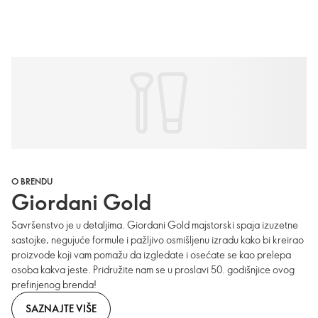
O BRENDU
Giordani Gold
Savršenstvo je u detaljima. Giordani Gold majstorski spaja izuzetne
sastojke, negujuće formule i pažljivo osmišljenu izradu kako bi kreirao
proizvode koji vam pomažu da izgledate i osećate se kao prelepa
osoba kakva jeste. Pridružite nam se u proslavi 50. godišnjice ovog
prefinjenog brenda!
SAZNAJTE VIŠE