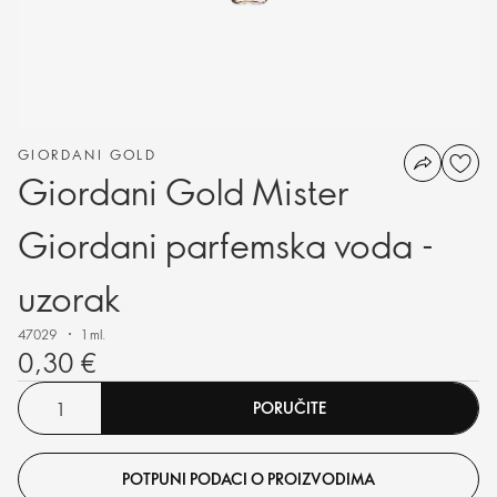
GIORDANI GOLD
Giordani Gold Mister
Giordani parfemska voda -
uzorak
47029
1 ml.
0,30 €
PORUČITE
POTPUNI PODACI O PROIZVODIMA