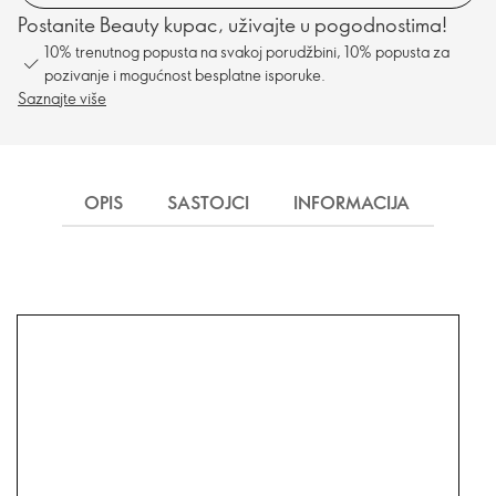
Postanite Beauty kupac, uživajte u pogodnostima!
10% trenutnog popusta na svakoj porudžbini, 10% popusta za
pozivanje i mogućnost besplatne isporuke.
Saznajte više
OPIS
SASTOJCI
INFORMACIJA
ISP