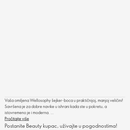
Vaša omiljena Wellosophy šejker-boca u praktičnijoj, manjoj veličini!
Savršena je za dobre navike u ishrani kada ste u pokretu, a
istovremeno je i moderna.
Kapacitet: 600 ml.
Pročitajte više
Postanite Beauty kupac, uživajte u pogodnostima!