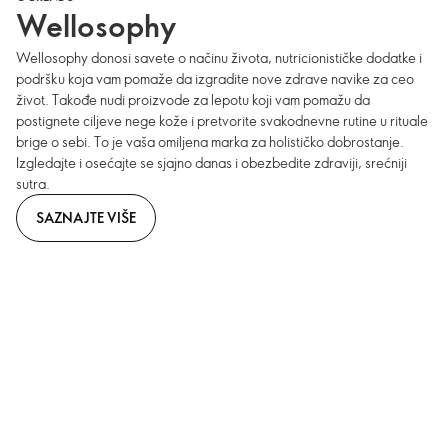
Wellosophy
Wellosophy donosi savete o načinu života, nutricionističke dodatke i
podršku koja vam pomaže da izgradite nove zdrave navike za ceo
život. Takođe nudi proizvode za lepotu koji vam pomažu da
postignete ciljeve nege kože i pretvorite svakodnevne rutine u rituale
brige o sebi. To je vaša omiljena marka za holističko dobrostanje.
Izgledajte i osećajte se sjajno danas i obezbedite zdraviji, srećniji
sutra.
SAZNAJTE VIŠE