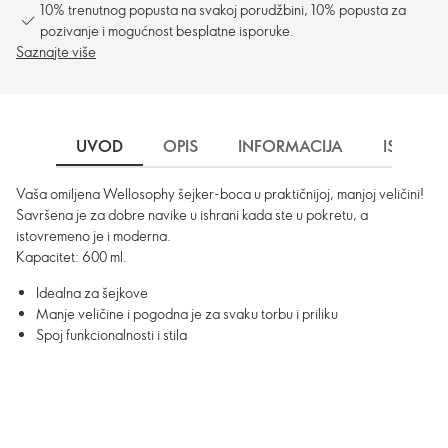
10% trenutnog popusta na svakoj porudžbini, 10% popusta za
pozivanje i mogućnost besplatne isporuke.
Saznajte više
UVOD
OPIS
INFORMACIJA
ISPORU
Vaša omiljena Wellosophy šejker-boca u praktičnijoj, manjoj veličini!
Savršena je za dobre navike u ishrani kada ste u pokretu, a
istovremeno je i moderna.
Kapacitet: 600 ml.
Idealna za šejkove
Manje veličine i pogodna je za svaku torbu i priliku
Spoj funkcionalnosti i stila