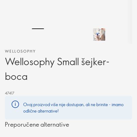
WELLOSOPHY
Wellosophy Small šejker-
boca
47417
Ovaj proizvod više nije dostupan, ali ne brinite - imamo
odlične alternative!
Preporučene alternative