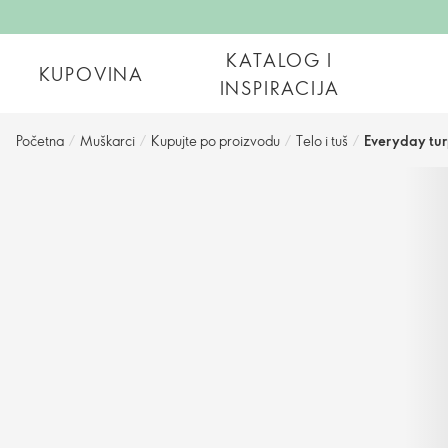
KATALOG I
KUPOVINA
INSPIRACIJA
Početna
/
Muškarci
/
Kupujte po proizvodu
/
Telo i tuš
/
Everyday tur