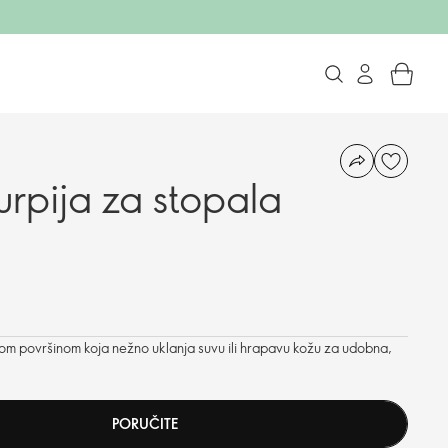
urpija za stopala
nom površinom koja nežno uklanja suvu ili hrapavu kožu za udobna,
PORUČITE