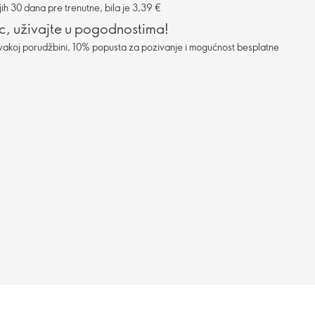
ih 30 dana pre trenutne, bila je 3,39 €
c, uživajte u pogodnostima!
vakoj porudžbini, 10% popusta za pozivanje i mogućnost besplatne