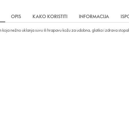
OPIS
KAKO KORISTITI
INFORMACIJA
IS
 koja nežno uklanja suvu ili hrapavu kožu za udobna, glatka i zdrava stopal