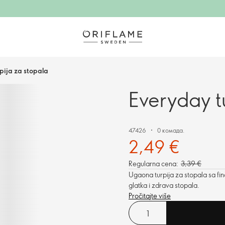
pija za stopala
Everyday t
47426
0 комада.
2,49 €
Regularna cena:
3,39 €
Ugaona turpija za stopala sa fi
glatka i zdrava stopala.
Pročitajte više