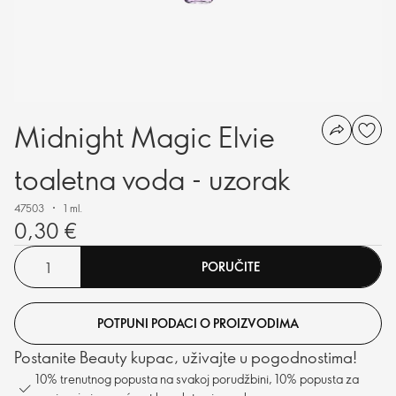
Midnight Magic Elvie
toaletna voda - uzorak
47503
1 ml.
0,30 €
PORUČITE
POTPUNI PODACI O PROIZVODIMA
Postanite Beauty kupac, uživajte u pogodnostima!
10% trenutnog popusta na svakoj porudžbini, 10% popusta za