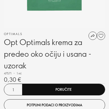
OPTIMALS
Opt Optimals krema za
predeo oko očiju i usana -
uzorak
47571
1 ml.
0,30 €
PORUČITE
POTPUNI PODACI O PROIZVODIMA