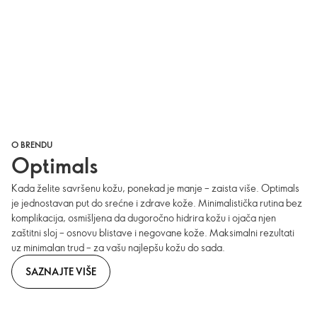
O BRENDU
Optimals
Kada želite savršenu kožu, ponekad je manje – zaista više. Optimals
je jednostavan put do srećne i zdrave kože. Minimalistička rutina bez
komplikacija, osmišljena da dugoročno hidrira kožu i ojača njen
zaštitni sloj – osnovu blistave i negovane kože. Maksimalni rezultati
uz minimalan trud – za vašu najlepšu kožu do sada.
SAZNAJTE VIŠE