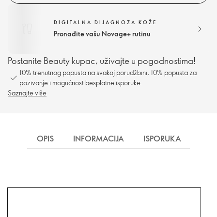
DIGITALNA DIJAGNOZA KOŽE
Pronađite vašu Novage+ rutinu
Postanite Beauty kupac, uživajte u pogodnostima!
10% trenutnog popusta na svakoj porudžbini, 10% popusta za
pozivanje i mogućnost besplatne isporuke.
Saznajte više
OPIS
INFORMACIJA
ISPORUKA