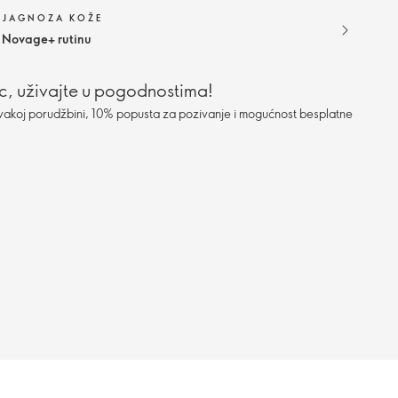
DIJAGNOZA KOŽE
 Novage+ rutinu
c, uživajte u pogodnostima!
vakoj porudžbini, 10% popusta za pozivanje i mogućnost besplatne