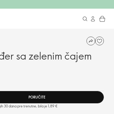
đer sa zelenim čajem
PORUČITE
h 30 dana pre trenutne, bila je 1,89 €