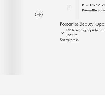
DIGITALNA 
Pronađite vašu
Postanite Beauty kupa
10% trenutnog popusta na s
isporuke.
Saznajte više