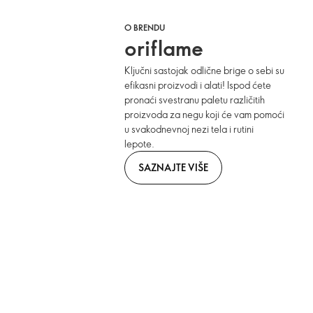
O BRENDU
oriflame
Ključni sastojak odlične brige o sebi su
efikasni proizvodi i alati! Ispod ćete
pronaći svestranu paletu različitih
proizvoda za negu koji će vam pomoći
u svakodnevnoj nezi tela i rutini
lepote.
SAZNAJTE VIŠE