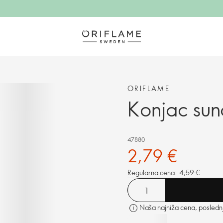
ORIFLAME
Konjac sun
47880
2,79 €
Regularna cena:
4,59 €
Naša najniža cena, poslednji