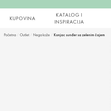
KATALOG I
KUPOVINA
INSPIRACIJA
Početna
/
Outlet
/
Nega kože
/
Konjac sunđer sa zelenim čajem