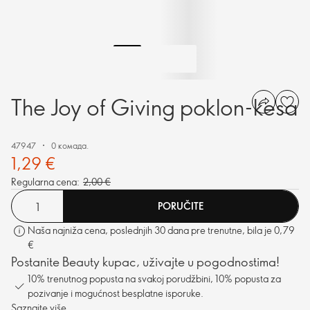
The Joy of Giving poklon-kesa
47947
0 комада.
1,29 €
Regularna cena:
2,00 €
PORUČITE
Naša najniža cena, poslednjih 30 dana pre trenutne, bila je 0,79
€
Postanite Beauty kupac, uživajte u pogodnostima!
10% trenutnog popusta na svakoj porudžbini, 10% popusta za
pozivanje i mogućnost besplatne isporuke.
Saznajte više