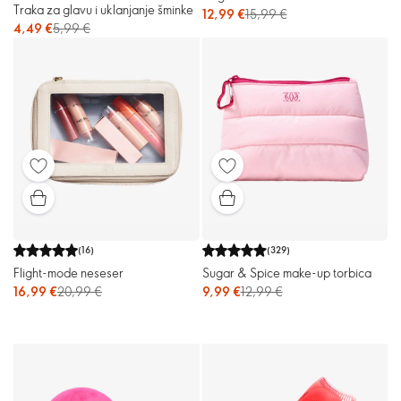
Traka za glavu i uklanjanje šminke
12,99 €
15,99 €
4,49 €
5,99 €
(
16
)
(
329
)
Flight-mode neseser
Sugar & Spice make-up torbica
16,99 €
20,99 €
9,99 €
12,99 €