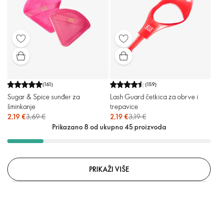
(
161
)
(
159
)
Sugar & Spice sunđer za
Lash Guard četkica za obrve i
šminkanje
trepavice
2,19 €
3,69 €
2,19 €
3,19 €
Prikazano 8 od ukupno 45 proizvoda
PRIKAŽI VIŠE