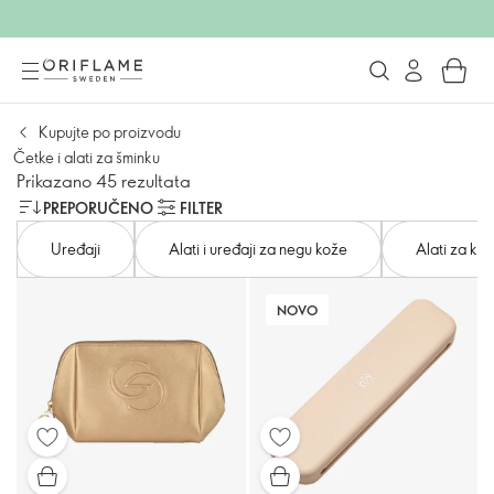
Kupujte po proizvodu
Četke i alati za šminku
Prikazano 45 rezultata
PREPORUČENO
FILTER
Uređaji
Alati i uređaji za negu kože
Alati za kup
NOVO