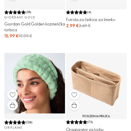
(
38
)
(
4
)
GIORDANI GOLD
Futrola za četkice za šminku
Giordani Gold Golden kozmetička
2,99 €
3,69 €
torbica
15,99 €
19,99 €
POSLEDNJA PRILIKA
(
73
)
(
128
)
ORIFLAME
Organizator za torbu