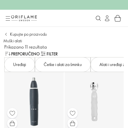
Kupujte po proizvodu
Muški alati
Prikazano 11 rezultata
PREPORUČENO
FILTER
Uređaji
Četke i alati za šminku
Alati i uređaji z