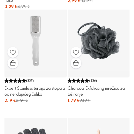
nosu
2,99 €
3,69 €
3,29 €
4,99 €
(
337
)
(
336
)
Expert Stainless turpija za stopala
Charcoal Exfoliating mrežica za
od nerđajućeg čelika
tuširanje
2,19 €
3,69 €
1,79 €
2,19 €