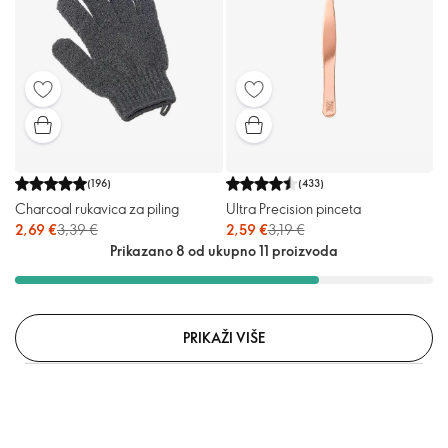
(
196
)
(
433
)
Charcoal rukavica za piling
Ultra Precision pinceta
2,69 €
3,39 €
2,59 €
3,19 €
Prikazano 8 od ukupno 11 proizvoda
PRIKAŽI VIŠE