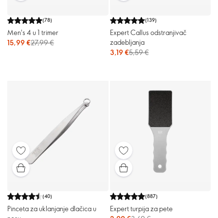
(
78
)
(
139
)
Men's 4 u 1 trimer
Expert Callus odstranjivač
zadebljanja
15,99 €
27,99 €
3,19 €
5,59 €
(
40
)
(
887
)
Pinceta za uklanjanje dlačica u
Expert turpija za pete