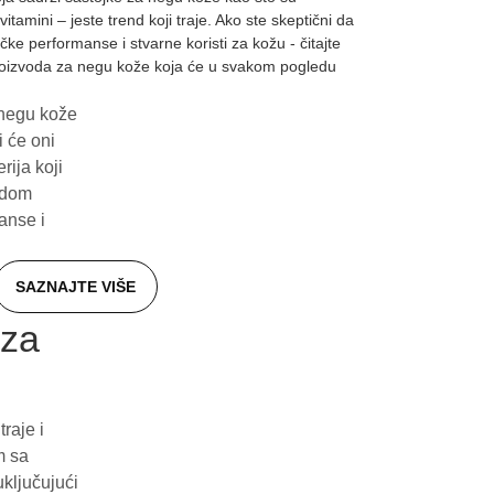
vitamini – jeste trend koji traje. Ako ste skeptični da
čke performanse i stvarne koristi za kožu - čitajte
 proizvoda za negu kože koja će u svakom pogledu
 negu kože
 će oni
rija koji
ndom
anse i
SAZNAJTE VIŠE
aza
raje i
m sa
ljučujući