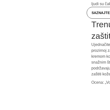
ljudi su ča
SAZNAJTE 
Trenu
zašt
Ujednačite
prozirnoj 
kremom koj
snažnim št
podržavaju
zaštiti ko
Ocena: „Vo