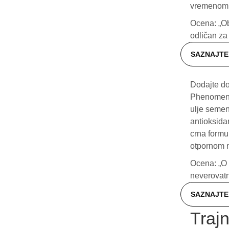
vremenom o
Ocena: „Ob
odličan za
SAZNAJTE 
Dodajte do
Phenomenon
ulje semen
antioksida
crna formul
otpornom n
Ocena: „O 
neverovatn
SAZNAJTE 
Traj