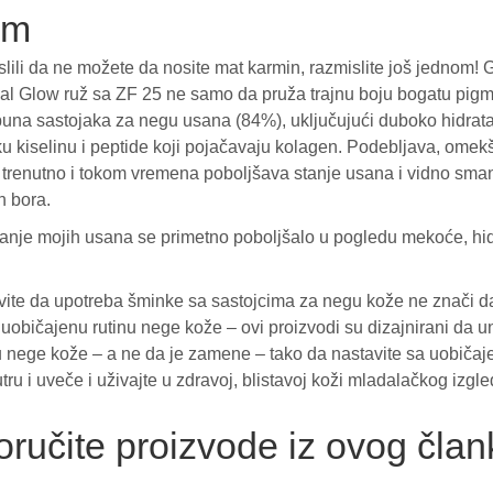
om
slili da ne možete da nosite mat karmin, razmislite još jednom! 
al Glow ruž sa ZF 25 ne samo da pruža trajnu boju bogatu pig
epuna sastojaka za negu usana (84%), uključujući duboko hidrat
ku kiselinu i peptide koji pojačavaju kolagen. Podebljava, omek
 trenutno i tokom vremena poboljšava stanje usana i vidno sma
h bora.
anje mojih usana se primetno poboljšalo u pogledu mekoće, hidr
ite da upotreba šminke sa sastojcima za negu kože ne znači d
 uobičajenu rutinu nege kože – ovi proizvodi su dizajnirani da 
u nege kože – a ne da je zamene – tako da nastavite sa uobiča
tru i uveče i uživajte u zdravoj, blistavoj koži mladalačkog izgl
oručite proizvode iz ovog član