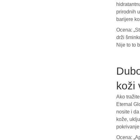
hidratantnu
prirodnih u
barijere ko
Ocena: „Stv
drži šmink
Nije to to 
Dubo
koži 
Ako tražite
Eternal Gl
nosite i d
kože, uklju
pokrivanje
Ocena: „Ap