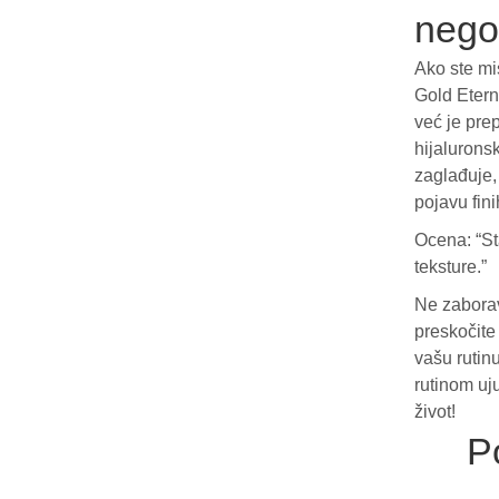
neg
Ako ste mi
Gold Etern
već je pr
hijalurons
zaglađuje,
pojavu fini
Ocena: “St
teksture.”
Ne zaborav
preskočite
vašu rutin
rutinom uju
život!
P