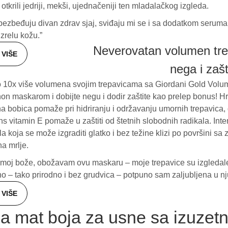
tkrili jedriji, mekši, ujednačeniji ten mladalačkog izgleda.
ezbeđuju divan zdrav sjaj, sviđaju mi se i sa dodatkom seruma 
 zrelu kožu.”
Neverovatan volumen tre
VIŠE
nega i zašt
 10x više volumena svojim trepavicama sa Giordani Gold Volu
 maskarom i dobijte negu i dodir zaštite kao prelep bonus! Hr
a bobica pomaže pri hidriranju i održavanju umornih trepavica,
ns vitamin E pomaže u zaštiti od štetnih slobodnih radikala. Int
a koja se može izgraditi glatko i bez težine klizi po površini sa
a mrlje.
moj bože, obožavam ovu maskaru – moje trepavice su izgledal
o – tako prirodno i bez grudvica – potpuno sam zaljubljena u nj
VIŠE
na mat boja za usne sa izuze