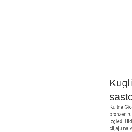
Kugli
sasto
Kultne Gio
bronzer, ru
izgled. Hid
ciljaju na