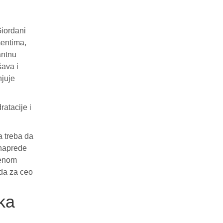
Giordani
mentima,
antnu
šava i
njuje
atacije i
a treba da
unaprede
jenom
eda za ceo
ka