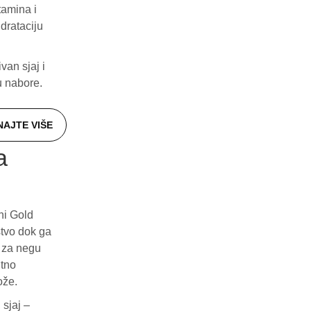
tamina i
idrataciju
van sjaj i
u nabore.
NAJTE VIŠE
a
ani Gold
stvo dok ga
a za negu
ntno
ože.
sjaj –