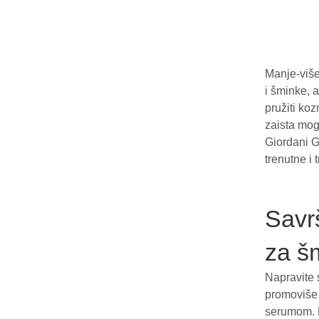
Manje-više
i šminke, a
pružiti koz
zaista mog
Giordani G
trenutne i 
Savrš
za š
Napravite 
promoviše 
serumom. F