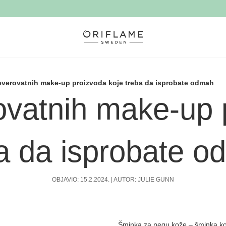
verovatnih make-up proizvoda koje treba da isprobate odmah
vatnih make-up p
a da isprobate 
OBJAVIO: 15.2.2024. | AUTOR: JULIE GUNN
Šminka za negu kože – šminka koj