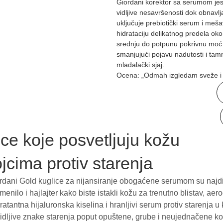
Giordani korektor sa serumom jest
vidljive nesavršenosti dok obnavl
uključuje prebiotički serum i mešav
hidrataciju delikatnog predela oko
srednju do potpunu pokrivnu moć 
smanjujući pojavu nadutosti i tam
mladalački sjaj.
Ocena: „Odmah izgledam sveže i
ce koje posvetljuju kožu
jcima protiv starenja
rdani Gold kuglice za nijansiranje obogaćene serumom su najdi
menilo i hajlajter kako biste istakli kožu za trenutno blistav, ae
ratantna hijaluronska kiselina i hranljivi serum protiv starenja 
 vidljive znake starenja poput opuštene, grube i neujednačene ko