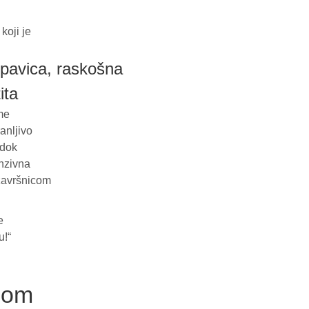
koji je
pavica, raskošna
ita
me
anljivo
 dok
enzivna
 završnicom
e
u!“
tnom