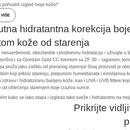
k pohvalili izgled moje kože!“
VIŠE
tna hidratantna korekcija boj
itom kože od starenja
 nesavršenosti, obezbedite celodnevnu hidrataciju i uživajte u bl
završnici sa Giordani Gold CC kremom sa ZF 30 – laganom, to
a pruža jaku zaštitu od preranog starenja! Ovaj proizvod je o
itom koji prkosi starenju, prepunom humektanata i emolijensa ko
 zdravu i hidratiziranu barijeru kože, kao i UVA i UVB filtere ko
že od oštećenja starenjem koje izaziva sunce.
lim kako se lako stapa i izgleda tako sveže i hidratantno na mojo
Prikrijte vidl
p