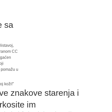
e sa
istavoj,
niranom CC
bogaćen
ji
ji pomažu u
j koži!”
jive znakove starenja i
rkosite im