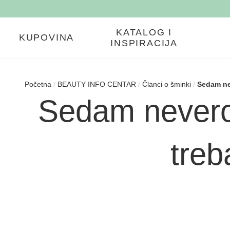
KATALOG I
KUPOVINA
INSPIRACIJA
Početna
/
BEAUTY INFO CENTAR
/
Članci o šminki
/
Sedam ne
Sedam nevero
treb