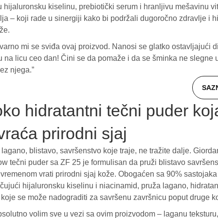
 hijaluronsku kiselinu, prebiotički serum i hranljivu mešavinu vi
lja – koji rade u sinergiji kako bi podržali dugoročno zdravlje i h
že.
arno mi se sviđa ovaj proizvod. Nanosi se glatko ostavljajući di
u na licu ceo dan! Čini se da pomaže i da se šminka ne slegne 
bez njega.”
SAZ
ko hidratantni tečni puder koj
vraća prirodni sjaj
 lagano, blistavo, savršenstvo koje traje, ne tražite dalje. Giord
ow tečni puder sa ZF 25 je formulisan da pruži blistavo savršen
a vremenom vrati prirodni sjaj kože. Obogaćen sa 90% sastojak
čujući hijaluronsku kiselinu i niacinamid, pruža lagano, hidrata
 koje se može nadograditi za savršenu završnicu poput druge k
solutno volim sve u vezi sa ovim proizvodom – laganu teksturu, 