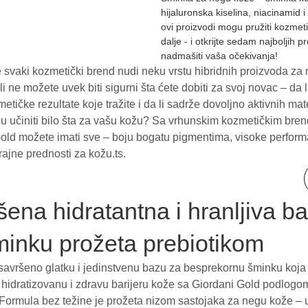
hijaluronska kiselina, niacinamid i 
ovi proizvodi mogu pružiti kozmeti
dalje - i otkrijte sedam najboljih
nadmašiti vaša očekivanja!
 svaki kozmetički brend nudi neku vrstu hibridnih proizvoda za
li ne možete uvek biti sigurni šta ćete dobiti za svoj novac – da li
metičke rezultate koje tražite i da li sadrže dovoljno aktivnih mate
u učiniti bilo šta za vašu kožu? Sa vrhunskim kozmetičkim bre
old možete imati sve – boju bogatu pigmentima, visoke perform
trajne prednosti za kožu.ts.
ena hidratantna i hranljiva b
minku prožeta prebiotikom
savršeno glatku i jedinstvenu bazu za besprekornu šminku koja t
hidratizovanu i zdravu barijeru kože sa Giordani Gold podlogo
ormula bez težine je prožeta nizom sastojaka za negu kože – uk