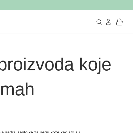
roizvoda koje
odmah
a sadrži sastojke za negu kože kao što su