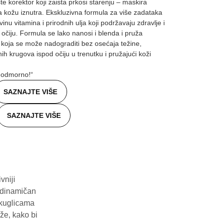
e korektor koji zaista prkosi starenju – maskira
ja kožu iznutra. Ekskluzivna formula za više zadataka
inu vitamina i prirodnih ulja koji podržavaju zdravlje i
 očiju. Formula se lako nanosi i blenda i pruža
koja se može nadograditi bez osećaja težine,
nih krugova ispod očiju u trenutku i pružajući koži
 odmorno!“
SAZNAJTE VIŠE
SAZNAJTE VIŠE
vniji
rodinamičan
u kuglicama
že, kako bi