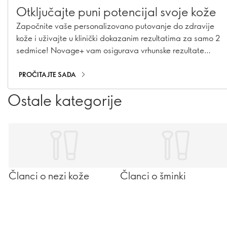
Otključajte puni potencijal svoje kože
Započnite vaše personalizovano putovanje do zdravije
kože i uživajte u klinički dokazanim rezultatima za samo 2
sedmice! Novage+ vam osigurava vrhunske rezultate
njege kože koji će vam pružiti dodatno samopouzdanje i
revitalizirani izgled.
PROČITAJTE SADA
Ostale kategorije
Članci o nezi kože
Članci o šminki