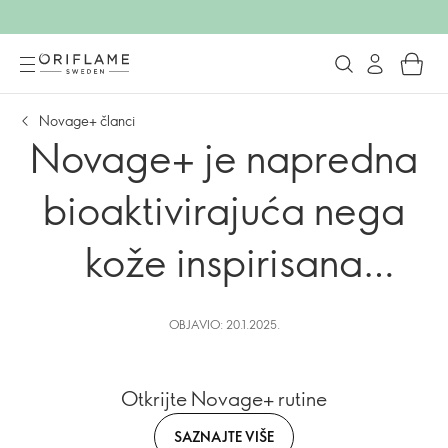
Novage+ članci
Novage+ je napredna
bioaktivirajuća nega
kože inspirisana
prirodom.
OBJAVIO: 20.1.2025.
Otkrijte Novage+ rutine
SAZNAJTE VIŠE