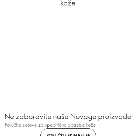
kože
Ne zaboravite naše Novage proizvode
Poručite setove za specifične potrebe kože
PORUČITE SKIN RELIEF