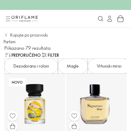
Kupujte po proizvodu
Parfem
Prikazano 79 rezultata
PREPORUČENO
FILTER
Dezodoransi i roloni
Magle
Vrhunski mirisi
NOVO