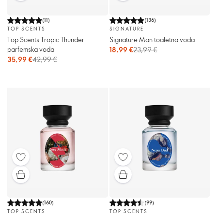
(
11
)
(
136
)
TOP SCENTS
SIGNATURE
Top Scents Tropic Thunder
Signature Man toaletna voda
parfemska voda
18,99 €
23,99 €
35,99 €
42,99 €
(
160
)
(
99
)
TOP SCENTS
TOP SCENTS