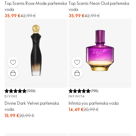
Top Scents Rose Mode parfemska
Top Scents Neon Oud parfemska
voda
voda
35,99 €
42,99 €
35,99 €
42,99 €
(
1232
)
(
705
)
DIVINE
INFINITA
Divine Dark Velvet parfemska
Infinita you parfemska voda
voda
14,49 €
20,99 €
15,99 €
20,99 €