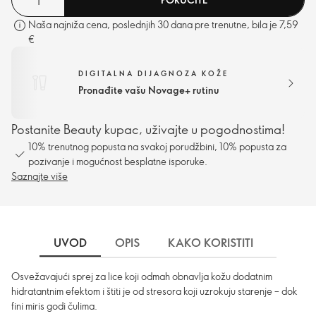
Naša najniža cena, poslednjih 30 dana pre trenutne, bila je 7,59
€
DIGITALNA DIJAGNOZA KOŽE
Pronađite vašu Novage+ rutinu
Postanite Beauty kupac, uživajte u pogodnostima!
10% trenutnog popusta na svakoj porudžbini, 10% popusta za
pozivanje i mogućnost besplatne isporuke.
Saznajte više
UVOD
OPIS
KAKO KORISTITI
SASTO
Osvežavajući sprej za lice koji odmah obnavlja kožu dodatnim
hidratantnim efektom i štiti je od stresora koji uzrokuju starenje – dok
fini miris godi čulima.