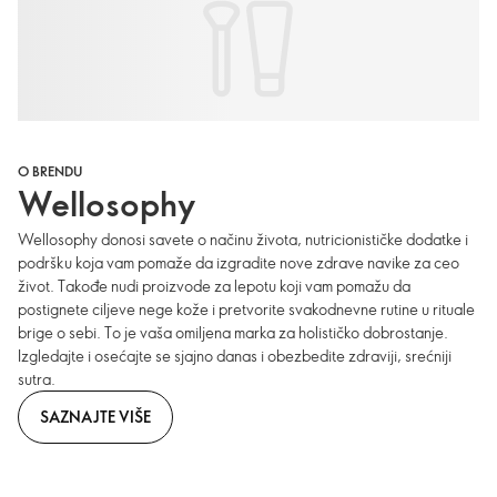
O BRENDU
Wellosophy
Wellosophy donosi savete o načinu života, nutricionističke dodatke i
podršku koja vam pomaže da izgradite nove zdrave navike za ceo
život. Takođe nudi proizvode za lepotu koji vam pomažu da
postignete ciljeve nege kože i pretvorite svakodnevne rutine u rituale
brige o sebi. To je vaša omiljena marka za holističko dobrostanje.
Izgledajte i osećajte se sjajno danas i obezbedite zdraviji, srećniji
sutra.
SAZNAJTE VIŠE