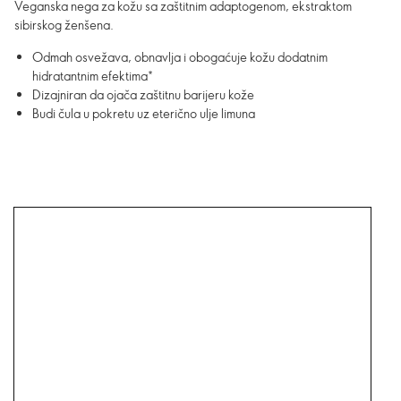
Veganska nega za kožu sa zaštitnim adaptogenom, ekstraktom
sibirskog ženšena.
Odmah osvežava, obnavlja i obogaćuje kožu dodatnim
hidratantnim efektima*
Dizajniran da ojača zaštitnu barijeru kože
Budi čula u pokretu uz eterično ulje limuna