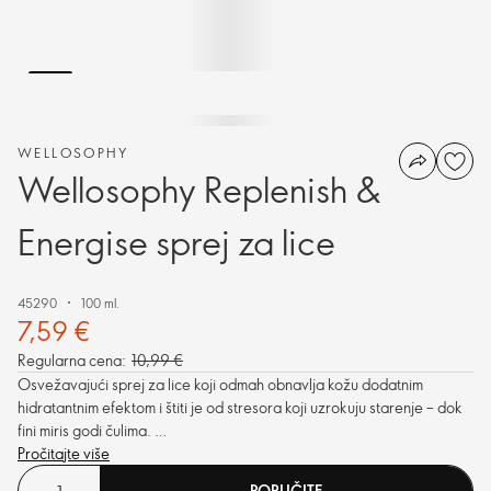
WELLOSOPHY
Wellosophy Replenish &
Energise sprej za lice
45290
100 ml.
7,59 €
Regularna cena:
10,99 €
Osvežavajući sprej za lice koji odmah obnavlja kožu dodatnim
hidratantnim efektom i štiti je od stresora koji uzrokuju starenje – dok
fini miris godi čulima.
Veganska nega za kožu sa zaštitnim adaptogenom, ekstraktom
Pročitajte više
sibirskog ženšena.
PORUČITE