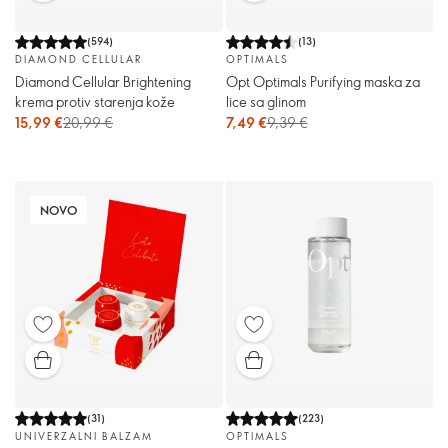
(
594
)
(
13
)
DIAMOND CELLULAR
OPTIMALS
Diamond Cellular Brightening
Opt Optimals Purifying maska ​​za
krema protiv starenja kože
lice sa glinom
15,99 €
20,99 €
7,49 €
9,39 €
NOVO
(
31
)
(
223
)
UNIVERZALNI BALZAM
OPTIMALS