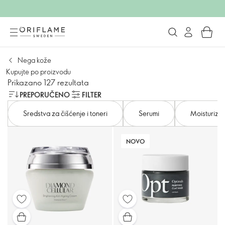
Nega kože
Kupujte po proizvodu
Prikazano 127 rezultata
PREPORUČENO
FILTER
Sredstva za čišćenje i toneri
Serumi
Moisturizat
NOVO