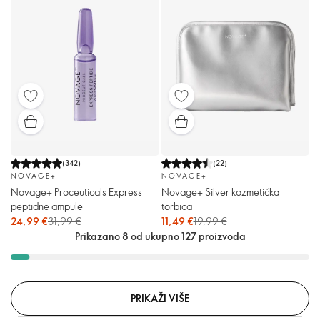
(
342
)
(
22
)
NOVAGE+
NOVAGE+
Novage+ Proceuticals Express
Novage+ Silver kozmetička
peptidne ampule
torbica
24,99 €
31,99 €
11,49 €
19,99 €
Prikazano 8 od ukupno 127 proizvoda
PRIKAŽI VIŠE