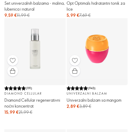
Set univerzalnih balzama - malina,
Opt Optimals hidratantni tonik za
lubenica i natural
lice
9,59 €
11,99 €
5,99 €
7,69 €
(
191
)
(
943
)
DIAMOND CELLULAR
UNIVERZALNI BALZAM
Diamond Cellular regenerativni
Univerzalni balzam sa mangom
noćni koncentrat
2,89 €
3,89 €
15,99 €
21,99 €